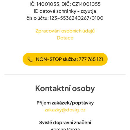
IČ: 14001055, DIČ: CZ14001055
ID datové schránky - zxyutja
číslo účtu: 123-5536240267/0100
Zpracování osobních údajů
Dotace
NON-STOP služba: 777 765 121
Kontaktní osoby
Příjem zakázek/poptávky
zakazky@dosig.cz
Svislé dopravní značení
Roman Varga