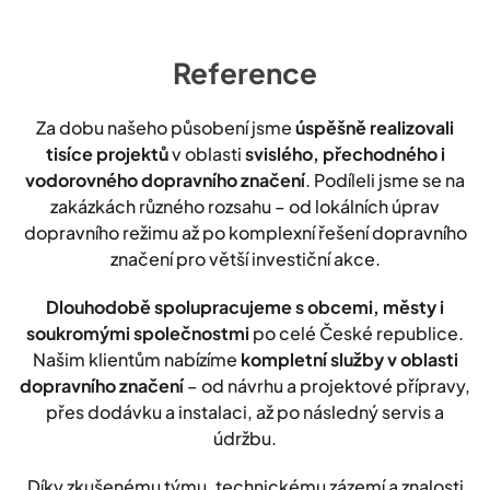
Reference
Za dobu našeho působení jsme
úspěšně realizovali
tisíce projektů
v oblasti
svislého, přechodného i
vodorovného dopravního značení
. Podíleli jsme se na
zakázkách různého rozsahu – od lokálních úprav
dopravního režimu až po komplexní řešení dopravního
značení pro větší investiční akce.
Dlouhodobě spolupracujeme s obcemi, městy i
soukromými společnostmi
po celé České republice.
Našim klientům nabízíme
kompletní služby v oblasti
dopravního značení
– od návrhu a projektové přípravy,
přes dodávku a instalaci, až po následný servis a
údržbu.
Díky zkušenému týmu, technickému zázemí a znalosti