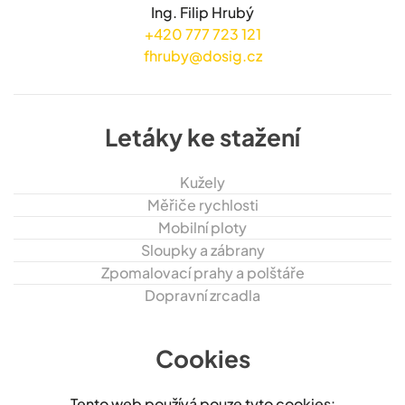
Ing. Filip Hrubý
+420 777 723 121
fhruby@dosig.cz
Letáky ke stažení
Kužely
Měřiče rychlosti
Mobilní ploty
Sloupky a zábrany
Zpomalovací prahy a polštáře
Dopravní zrcadla
Cookies
Tento web používá pouze tyto cookies: