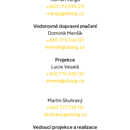
+420 775 595 211
rvarga@dosig.cz
Vodorovné dopravní značení
Dominik Menšík
+420 775 726 121
mensik@dosig.cz
Projekce
Lucie Veselá
+420 774 045 121
vesela@dosig.cz
Martin Skuhravý
+420 777 739 121
skuhravy@dosig.cz
Vedoucí projekce a realizace