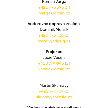
Roman Varga
+420 775 595 211
rvarga@dosig.cz
Vodorovné dopravní značení
Dominik Menšík
+420 775 726 121
mensik@dosig.cz
Projekce
Lucie Veselá
+420 774 045 121
vesela@dosig.cz
Martin Skuhravý
+420 777 739 121
skuhravy@dosig.cz
Vedoucí projekce a realizace