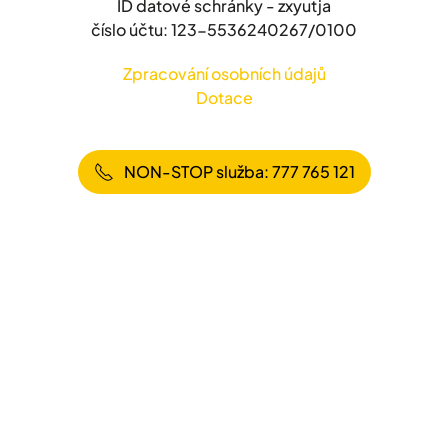
ID datové schránky - zxyutja
číslo účtu: 123-5536240267/0100
Zpracování osobních údajů
Dotace
NON-STOP služba: 777 765 121