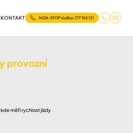
E
KONTAKT
NON-STOP služba: 777 765 121
ky provozní
kde měří rychlost jízdy