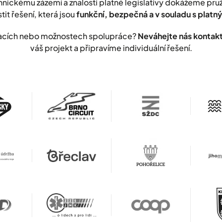
nickému zázemí a znalosti platné legislativy dokážeme pr
stit řešení, která jsou
funkční, bezpečná a v souladu s plat
lizacích nebo možnostech spolupráce?
Neváhejte nás kontak
váš projekt a připravíme individuální řešení.