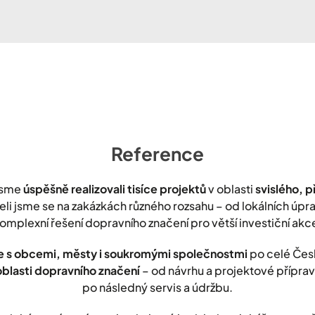
Reference
jsme
úspěšně realizovali tisíce projektů
v oblasti
svislého, 
leli jsme se na zakázkách různého rozsahu – od lokálních úp
omplexní řešení dopravního značení pro větší investiční akc
 s obcemi, městy i soukromými společnostmi
po celé Čes
oblasti dopravního značení
– od návrhu a projektové přípravy
po následný servis a údržbu.