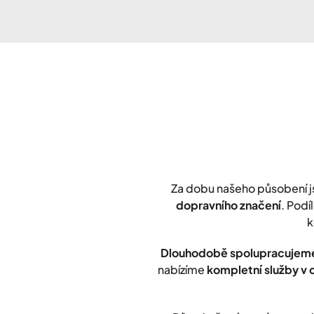
Za dobu našeho působení 
dopravního značení
. Podí
k
Dlouhodobě spolupracujeme
nabízíme
kompletní služby v 