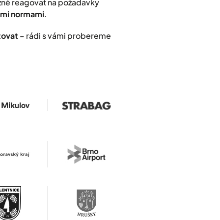
užně reagovat na požadavky
nými normami
.
tovat
– rádi s vámi probereme