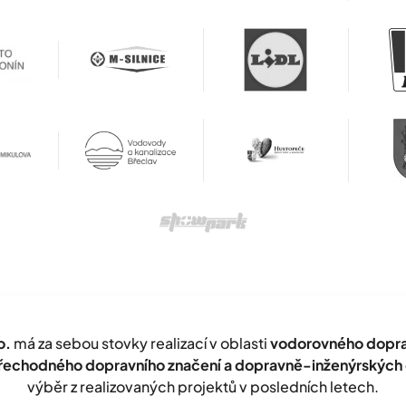
o.
má za sebou stovky realizací v oblasti
vodorovného doprav
přechodného dopravního značení a dopravně-inženýrských 
výběr z realizovaných projektů v posledních letech.