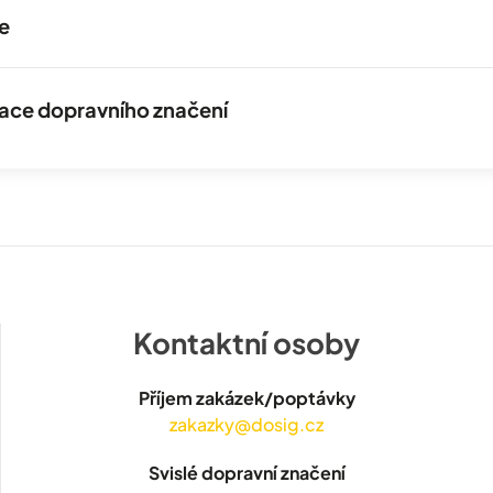
e
izace dopravního značení
Kontaktní osoby
Příjem zakázek/poptávky
zakazky@dosig.cz
Svislé dopravní značení