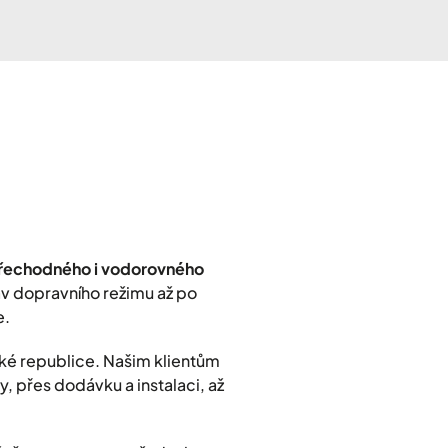
přechodného i vodorovného
rav dopravního režimu až po
e.
ké republice. Našim klientům
, přes dodávku a instalaci, až