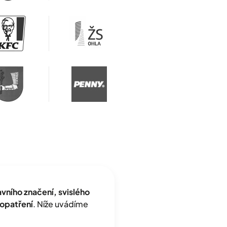
ního značení, svislého
opatření
. Níže uvádíme