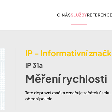
O NÁS
SLUŽBY
REFERENC
IP - Informativní znač
IP 31a
Měření rychlosti
Tato dopravní značka označuje začátek úseku, 
obecní policie.