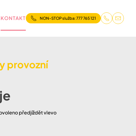
E
KONTAKT
NON-STOP služba: 777 765 121
ky provozní
je
povoleno předjíždět vlevo