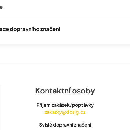
e
izace dopravního značení
Kontaktní osoby
Příjem zakázek/poptávky
zakazky@dosig.cz
Svislé dopravní značení