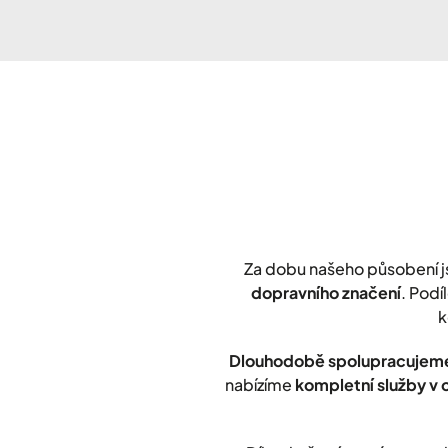
Za dobu našeho působení 
dopravního značení
. Podí
k
Dlouhodobě spolupracujeme
nabízíme
kompletní služby v 