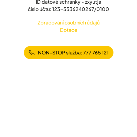
ID datové schránky - zxyutja
číslo účtu: 123-5536240267/0100
Zpracování osobních údajů
Dotace
NON-STOP služba: 777 765 121