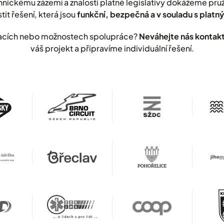
nickému zázemí a znalosti platné legislativy dokážeme pr
stit řešení, která jsou
funkční, bezpečná a v souladu s plat
lizacích nebo možnostech spolupráce?
Neváhejte nás kontak
váš projekt a připravíme individuální řešení.