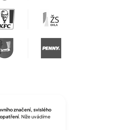
ního značení, svislého
opatření
. Níže uvádíme