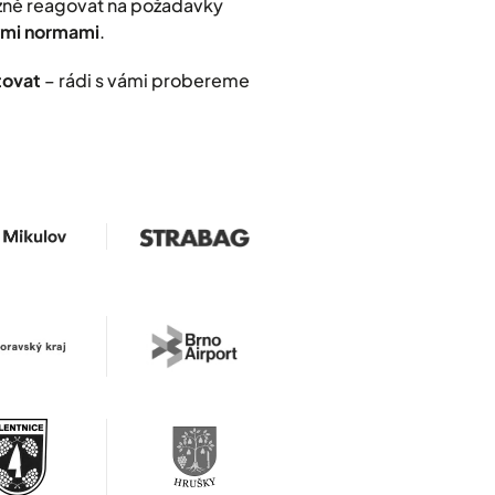
užně reagovat na požadavky
nými normami
.
tovat
– rádi s vámi probereme