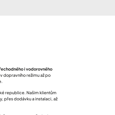
přechodného i vodorovného
rav dopravního režimu až po
e.
ké republice. Našim klientům
, přes dodávku a instalaci, až