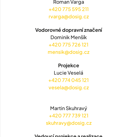
Roman Varga
+420 775 595 211
rvarga@dosig.cz
Vodorovné dopravní značení
Dominik Menšík
+420 775 726 121
mensik@dosig.cz
Projekce
Lucie Veselá
+420 774 045 121
vesela@dosig.cz
Martin Skuhravý
+420 777 739 121
skuhravy@dosig.cz
Vedoucí projekce a realizace