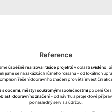
Reference
jsme
úspěšně realizovali tisíce projektů
v oblasti
svislého, 
leli jsme se na zakázkách různého rozsahu – od lokálních úp
omplexní řešení dopravního značení pro větší investiční akc
 s obcemi, městy i soukromými společnostmi
po celé Čes
oblasti dopravního značení
– od návrhu a projektové přípravy
po následný servis a údržbu.