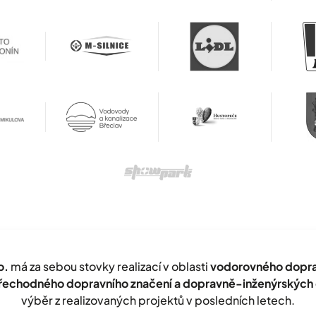
o.
má za sebou stovky realizací v oblasti
vodorovného doprav
přechodného dopravního značení a dopravně-inženýrských 
výběr z realizovaných projektů v posledních letech.