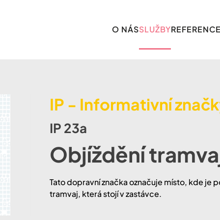
O NÁS
SLUŽBY
REFERENC
IP - Informativní znač
IP 23a
Objíždění tramva
​​Tato dopravní značka označuje místo, kde je 
tramvaj, která stojí v zastávce.