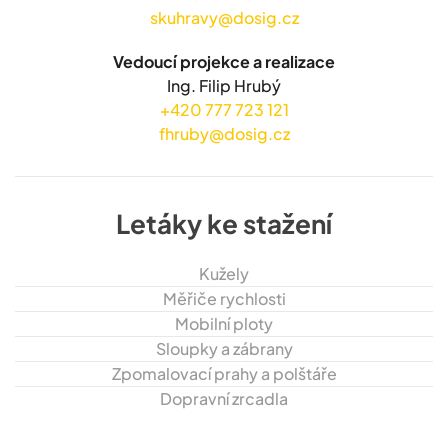
skuhravy@dosig.cz
Vedoucí projekce a realizace
Ing. Filip Hrubý
+420 777 723 121
fhruby@dosig.cz
Letáky ke stažení
Kužely
Měřiče rychlosti
Mobilní ploty
Sloupky a zábrany
Zpomalovací prahy a polštáře
Dopravní zrcadla