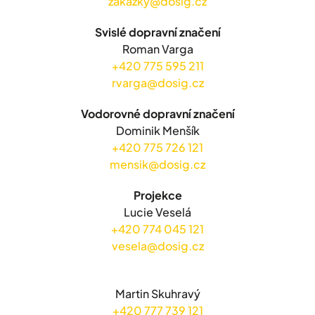
zakazky@dosig.cz
Svislé dopravní značení
Roman Varga
+420 775 595 211
rvarga@dosig.cz
Vodorovné dopravní značení
Dominik Menšík
+420 775 726 121
mensik@dosig.cz
Projekce
Lucie Veselá
+420 774 045 121
vesela@dosig.cz
Martin Skuhravý
+420 777 739 121