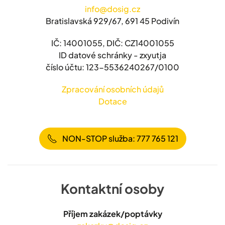
info@dosig.cz
Bratislavská 929/67, 691 45 Podivín
IČ: 14001055, DIČ: CZ14001055
ID datové schránky - zxyutja
číslo účtu: 123-5536240267/0100
Zpracování osobních údajů
Dotace
NON-STOP služba: 777 765 121
Kontaktní osoby
Příjem zakázek/poptávky