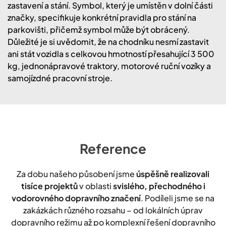
zastavení a stání. Symbol, který je umístěn v dolní části
značky, specifikuje konkrétní pravidla pro stání na
parkovišti, přičemž symbol může být obrácený.
Důležité je si uvědomit, že na chodníku nesmí zastavit
ani stát vozidla s celkovou hmotností přesahující 3 500
kg, jednonápravové traktory, motorové ruční vozíky a
samojízdné pracovní stroje.
Reference
Za dobu našeho působení jsme
úspěšně realizovali
tisíce projektů
v oblasti
svislého, přechodného i
vodorovného dopravního značení
. Podíleli jsme se na
zakázkách různého rozsahu – od lokálních úprav
dopravního režimu až po komplexní řešení dopravního