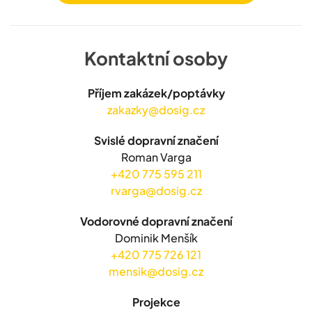
Kontaktní osoby
Příjem zakázek/poptávky
zakazky@dosig.cz
Svislé dopravní značení
Roman Varga
+420 775 595 211
rvarga@dosig.cz
Vodorovné dopravní značení
Dominik Menšík
+420 775 726 121
mensik@dosig.cz
Projekce