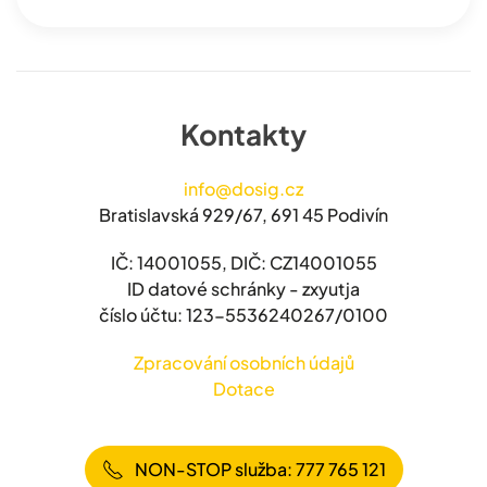
Kontakty
info@dosig.cz
Bratislavská 929/67, 691 45 Podivín
IČ: 14001055, DIČ: CZ14001055
ID datové schránky - zxyutja
číslo účtu: 123-5536240267/0100
Zpracování osobních údajů
Dotace
NON-STOP služba: 777 765 121