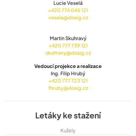
Lucie Veselá
+420 774 045 121
vesela@dosig.cz
Martin Skuhravý
+420 777 739 121
skuhravy@dosig.cz
Vedoucí projekce a realizace
Ing. Filip Hrubý
+420 777 723 121
fhruby@dosig.cz
Letáky ke stažení
Kužely