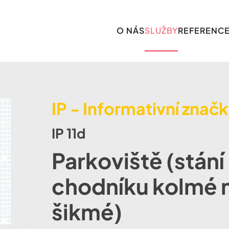
O NÁS
SLUŽBY
REFERENC
IP - Informativní znač
IP 11d
Parkoviště (stání
chodníku kolmé 
šikmé)