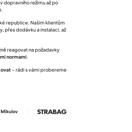
rav dopravního režimu až po
e.
ké republice. Našim klientům
, přes dodávku a instalaci, až
užně reagovat na požadavky
nými normami
.
tovat
– rádi s vámi probereme