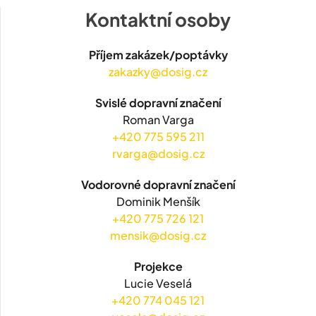
Kontaktní osoby
Příjem zakázek/poptávky
zakazky@dosig.cz
Svislé dopravní značení
Roman Varga
+420 775 595 211
rvarga@dosig.cz
Vodorovné dopravní značení
Dominik Menšík
+420 775 726 121
mensik@dosig.cz
Projekce
Lucie Veselá
+420 774 045 121