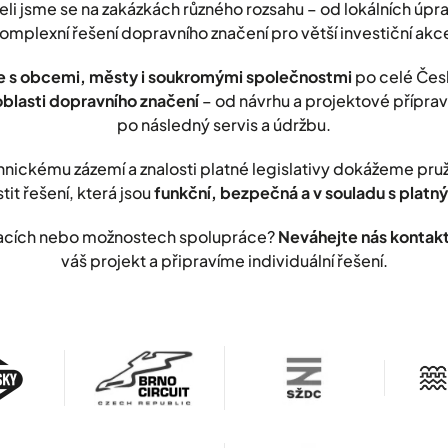
leli jsme se na zakázkách různého rozsahu – od lokálních úp
omplexní řešení dopravního značení pro větší investiční akc
 s obcemi, městy i soukromými společnostmi
po celé Čes
oblasti dopravního značení
– od návrhu a projektové přípravy
po následný servis a údržbu.
nickému zázemí a znalosti platné legislativy dokážeme pr
stit řešení, která jsou
funkční, bezpečná a v souladu s plat
lizacích nebo možnostech spolupráce?
Neváhejte nás kontak
váš projekt a připravíme individuální řešení.