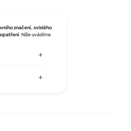
ního značení, svislého
opatření
. Níže uvádíme