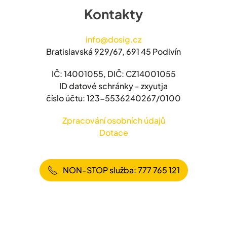
Kontakty
info@dosig.cz
Bratislavská 929/67, 691 45 Podivín
IČ: 14001055, DIČ: CZ14001055
ID datové schránky - zxyutja
číslo účtu: 123-5536240267/0100
Zpracování osobních údajů
Dotace
NON-STOP služba: 777 765 121