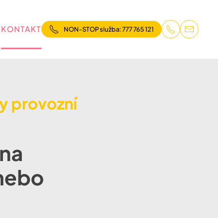
E
KONTAKT
NON-STOP služba: 777 765 121
ky provozní
 na
nebo