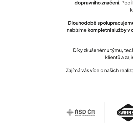
dopravního značení
. Podí
k
Dlouhodobě spolupracujeme
nabízíme
kompletní služby v 
Díky zkušenému týmu, tech
klientů a zaji
Zajímá vás více o našich rea