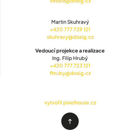
vesela@dosig.cz
Martin Skuhravý
+420 777 739 121
skuhravy@dosig.cz
Vedoucí projekce a realizace
Ing. Filip Hrubý
+420 777 723 121
fhruby@dosig.cz
vytvořil pixelhouse.cz