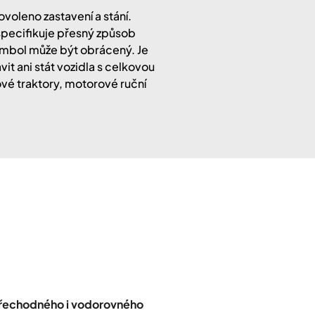
voleno zastavení a stání.
 specifikuje přesný způsob
symbol může být obrácený. Je
it ani stát vozidla s celkovou
vé traktory, motorové ruční
přechodného i vodorovného