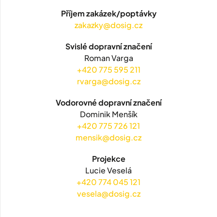
Příjem zakázek/poptávky
zakazky@dosig.cz
Svislé dopravní značení
Roman Varga
+420 775 595 211
rvarga@dosig.cz
Vodorovné dopravní značení
Dominik Menšík
+420 775 726 121
mensik@dosig.cz
Projekce
Lucie Veselá
+420 774 045 121
vesela@dosig.cz