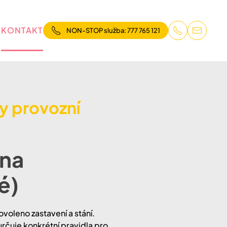
E
KONTAKT
NON-STOP služba: 777 765 121
ky provozní
 na
é)
voleno zastavení a stání.
určuje konkrétní pravidla pro