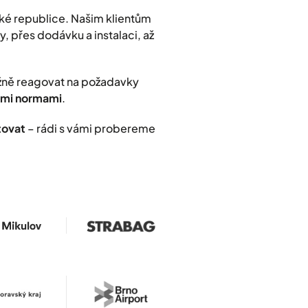
ké republice. Našim klientům
, přes dodávku a instalaci, až
užně reagovat na požadavky
nými normami
.
tovat
– rádi s vámi probereme