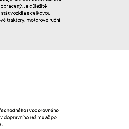
 obrácený. Je důležité
 stát vozidla s celkovou
vé traktory, motorové ruční
přechodného i vodorovného
rav dopravního režimu až po
e.