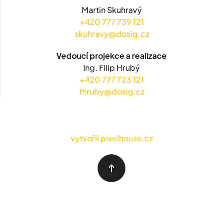
Martin Skuhravý
+420 777 739 121
skuhravy@dosig.cz
Vedoucí projekce a realizace
Ing. Filip Hrubý
+420 777 723 121
fhruby@dosig.cz
vytvořil pixelhouse.cz