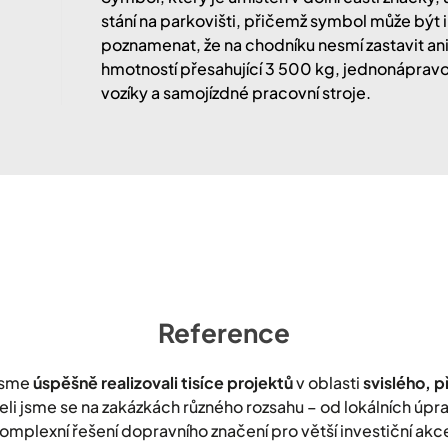
stání na parkovišti, přičemž symbol může být i
poznamenat, že na chodníku nesmí zastavit ani
hmotností přesahující 3 500 kg, jednonápravo
vozíky a samojízdné pracovní stroje.
Reference
jsme
úspěšně realizovali tisíce projektů
v oblasti
svislého, 
leli jsme se na zakázkách různého rozsahu – od lokálních úp
omplexní řešení dopravního značení pro větší investiční akc