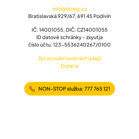
info@dosig.cz
Bratislavská 929/67, 691 45 Podivín
IČ: 14001055, DIČ: CZ14001055
ID datové schránky - zxyutja
číslo účtu: 123-5536240267/0100
Zpracování osobních údajů
Dotace
NON-STOP služba: 777 765 121