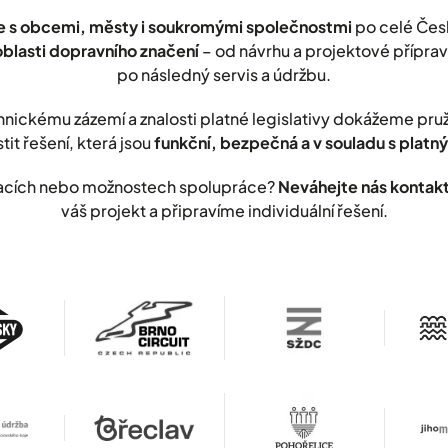
 s obcemi, městy i soukromými společnostmi
po celé Čes
oblasti dopravního značení
– od návrhu a projektové přípravy
po následný servis a údržbu.
nickému zázemí a znalosti platné legislativy dokážeme pr
stit řešení, která jsou
funkční, bezpečná a v souladu s plat
lizacích nebo možnostech spolupráce?
Neváhejte nás kontak
váš projekt a připravíme individuální řešení.