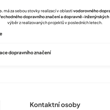
o.
má za sebou stovky realizací v oblasti
vodorovného doprav
přechodného dopravního značení a dopravně-inženýrských 
výběr z realizovaných projektů v posledních letech.
e
izace dopravního značení
Kontaktní osoby