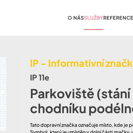
O NÁS
SLUŽBY
REFERENC
IP - Informativní znač
IP 11e
Parkoviště (stání
chodníku podéln
Tato dopravní značka označuje místo, kde je po
Symbol, který je umístěn v dolní části značky, 