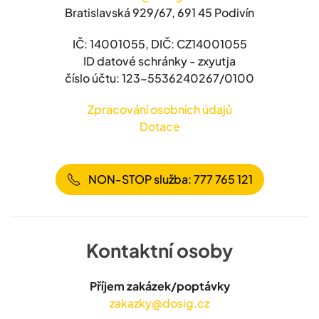
Bratislavská 929/67, 691 45 Podivín
IČ: 14001055, DIČ: CZ14001055
ID datové schránky - zxyutja
číslo účtu: 123-5536240267/0100
Zpracování osobních údajů
Dotace
NON-STOP služba: 777 765 121
Kontaktní osoby
Příjem zakázek/poptávky
zakazky@dosig.cz