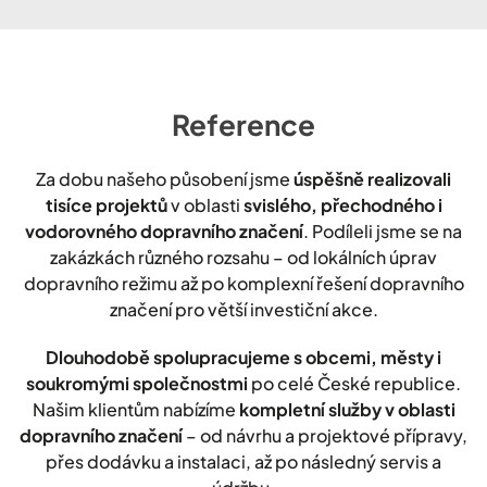
Reference
Za dobu našeho působení jsme
úspěšně realizovali
tisíce projektů
v oblasti
svislého, přechodného i
vodorovného dopravního značení
. Podíleli jsme se na
zakázkách různého rozsahu – od lokálních úprav
dopravního režimu až po komplexní řešení dopravního
značení pro větší investiční akce.
Dlouhodobě spolupracujeme s obcemi, městy i
soukromými společnostmi
po celé České republice.
Našim klientům nabízíme
kompletní služby v oblasti
dopravního značení
– od návrhu a projektové přípravy,
přes dodávku a instalaci, až po následný servis a