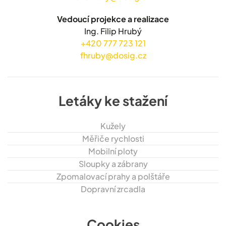
Vedoucí projekce a realizace
Ing. Filip Hrubý
+420 777 723 121
fhruby@dosig.cz
Letáky ke stažení
Kužely
Měřiče rychlosti
Mobilní ploty
Sloupky a zábrany
Zpomalovací prahy a polštáře
Dopravní zrcadla
Cookies