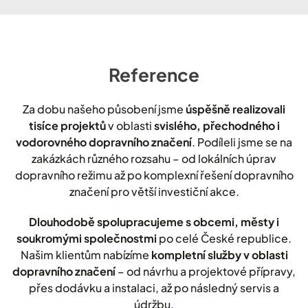
Reference
Za dobu našeho působení jsme
úspěšně realizovali
tisíce projektů
v oblasti
svislého, přechodného i
vodorovného dopravního značení
. Podíleli jsme se na
zakázkách různého rozsahu – od lokálních úprav
dopravního režimu až po komplexní řešení dopravního
značení pro větší investiční akce.
Dlouhodobě spolupracujeme s obcemi, městy i
soukromými společnostmi
po celé České republice.
Našim klientům nabízíme
kompletní služby v oblasti
dopravního značení
– od návrhu a projektové přípravy,
přes dodávku a instalaci, až po následný servis a
údržbu.