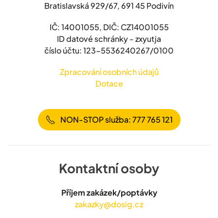
Bratislavská 929/67, 691 45 Podivín
IČ: 14001055, DIČ: CZ14001055
ID datové schránky - zxyutja
číslo účtu: 123-5536240267/0100
Zpracování osobních údajů
Dotace
NON-STOP služba: 777 765 121
Kontaktní osoby
Příjem zakázek/poptávky
zakazky@dosig.cz