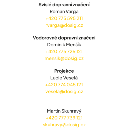
Svislé dopravní značení
Roman Varga
+420 775 595 211
rvarga@dosig.cz
Vodorovné dopravní značení
Dominik Menšík
+420 775 726 121
mensik@dosig.cz
Projekce
Lucie Veselá
+420 774 045 121
vesela@dosig.cz
Martin Skuhravý
+420 777 739 121
skuhravy@dosig.cz