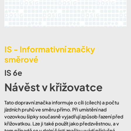
IS - Informativní značky
směrové
IS 6e
Návěst v křižovatce
Tato dopravní značka informuje o cíli (cílech) a počtu
jízdních pruhů ve směru přímo. Při umístění nad
vozovkou šipky současně vyjadřují způsob řazení před
křižovatkou. Lze ji také použít jako předzvěstnou, a v
tom případě se v dolní části značky uvádí příslušná