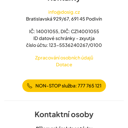
info@dosig.cz
Bratislavská 929/67, 691 45 Podivín
IČ: 14001055, DIČ: CZ14001055
ID datové schránky - zxyutja
číslo účtu: 123-5536240267/0100
Zpracování osobních údajů
Dotace
NON-STOP služba: 777 765 121
Kontaktní osoby