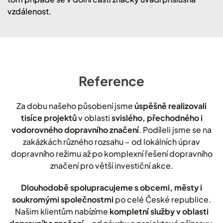
vzdálenost.
Reference
Za dobu našeho působení jsme
úspěšně realizovali
tisíce projektů
v oblasti
svislého, přechodného i
vodorovného dopravního značení
. Podíleli jsme se na
zakázkách různého rozsahu – od lokálních úprav
dopravního režimu až po komplexní řešení dopravního
značení pro větší investiční akce.
Dlouhodobě spolupracujeme s obcemi, městy i
soukromými společnostmi
po celé České republice.
Našim klientům nabízíme
kompletní služby v oblasti