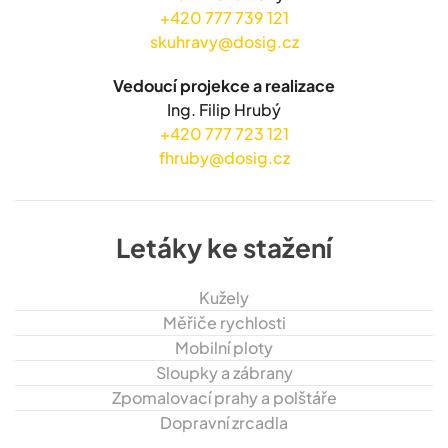
+420 777 739 121
skuhravy@dosig.cz
Vedoucí projekce a realizace
Ing. Filip Hrubý
+420 777 723 121
fhruby@dosig.cz
Letáky ke stažení
Kužely
Měřiče rychlosti
Mobilní ploty
Sloupky a zábrany
Zpomalovací prahy a polštáře
Dopravní zrcadla