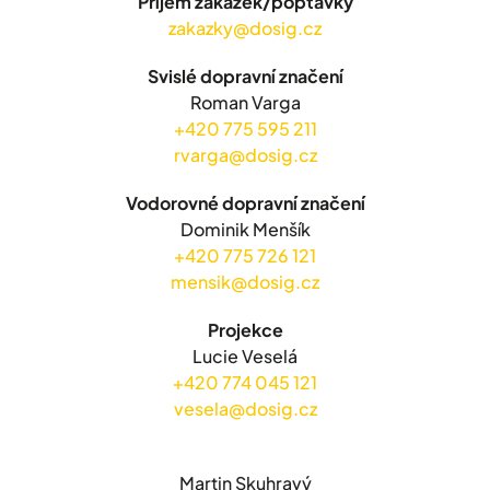
Příjem zakázek/poptávky
zakazky@dosig.cz
Svislé dopravní značení
Roman Varga
+420 775 595 211
rvarga@dosig.cz
Vodorovné dopravní značení
Dominik Menšík
+420 775 726 121
mensik@dosig.cz
Projekce
Lucie Veselá
+420 774 045 121
vesela@dosig.cz
Martin Skuhravý