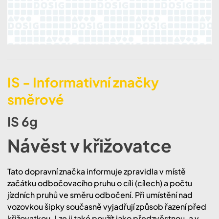
IS - Informativní značky
směrové
IS 6g
Návěst v křižovatce
Tato dopravní značka informuje zpravidla v místě
začátku odbočovacího pruhu o cíli (cílech) a počtu
jízdních pruhů ve směru odbočení. Při umístění nad
vozovkou šipky současně vyjadřují způsob řazení před
křižovatkou. Lze ji také použít jako předzvěstnou, a v