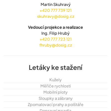
Martin Skuhravý
+420 777 739 121
skuhravy@dosig.cz
Vedoucí projekce a realizace
Ing. Filip Hrubý
+420 777 723 121
fhruby@dosig.cz
Letáky ke stažení
Kužely
Měřiče rychlosti
Mobilní ploty
Sloupky a zábrany
Zpomalovací prahy a polštáře
Dopravní zrcadla