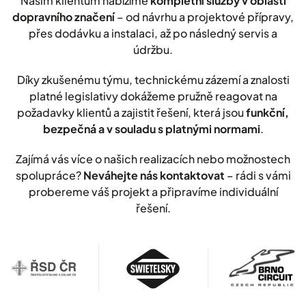
Našim klientům nabízíme
kompletní služby v oblasti
dopravního značení
– od návrhu a projektové přípravy,
přes dodávku a instalaci, až po následný servis a
údržbu.
Díky zkušenému týmu, technickému zázemí a znalosti
platné legislativy dokážeme pružně reagovat na
požadavky klientů a zajistit řešení, která jsou
funkční,
bezpečná a v souladu s platnými normami
.
Zajímá vás více o našich realizacích nebo možnostech
spolupráce?
Neváhejte nás kontaktovat
– rádi s vámi
probereme váš projekt a připravíme individuální
řešení.