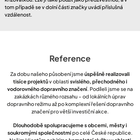
tom případě se v dolní části značky uvádí příslušná
vzdálenost.
Reference
Za dobu našeho působení jsme
úspěšně realizovali
tisíce projektů
v oblasti
svislého, přechodného i
vodorovného dopravního značení
. Podíleli jsme se na
zakázkách různého rozsahu – od lokálních úprav
dopravního režimu až po komplexní řešení dopravního
značení pro větší investiční akce.
Dlouhodobě spolupracujeme s obcemi, městy i
soukromými společnostmi
po celé České republice.