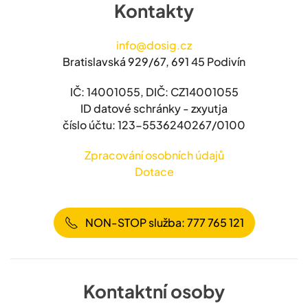
Kontakty
info@dosig.cz
Bratislavská 929/67, 691 45 Podivín
IČ: 14001055, DIČ: CZ14001055
ID datové schránky - zxyutja
číslo účtu: 123-5536240267/0100
Zpracování osobních údajů
Dotace
NON-STOP služba: 777 765 121
Kontaktní osoby