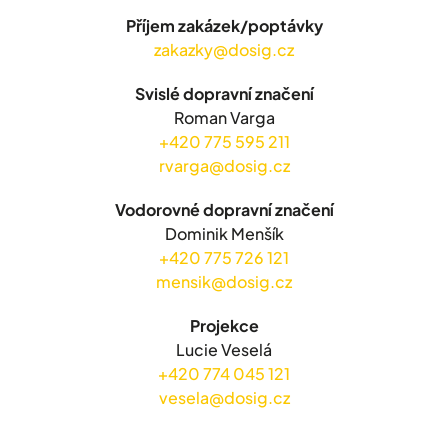
Příjem zakázek/poptávky
zakazky@dosig.cz
Svislé dopravní značení
Roman Varga
+420 775 595 211
rvarga@dosig.cz
Vodorovné dopravní značení
Dominik Menšík
+420 775 726 121
mensik@dosig.cz
Projekce
Lucie Veselá
+420 774 045 121
vesela@dosig.cz