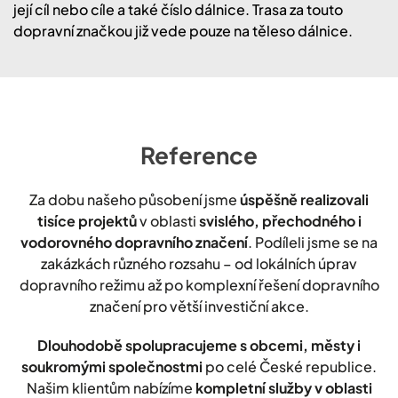
její cíl nebo cíle a také číslo dálnice. Trasa za touto
dopravní značkou již vede pouze na těleso dálnice.
Reference
Za dobu našeho působení jsme
úspěšně realizovali
tisíce projektů
v oblasti
svislého, přechodného i
vodorovného dopravního značení
. Podíleli jsme se na
zakázkách různého rozsahu – od lokálních úprav
dopravního režimu až po komplexní řešení dopravního
značení pro větší investiční akce.
Dlouhodobě spolupracujeme s obcemi, městy i
soukromými společnostmi
po celé České republice.
Našim klientům nabízíme
kompletní služby v oblasti