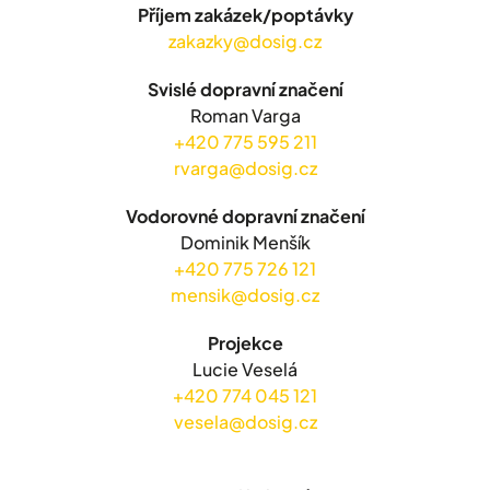
Příjem zakázek/poptávky
zakazky@dosig.cz
Svislé dopravní značení
Roman Varga
+420 775 595 211
rvarga@dosig.cz
Vodorovné dopravní značení
Dominik Menšík
+420 775 726 121
mensik@dosig.cz
Projekce
Lucie Veselá
+420 774 045 121
vesela@dosig.cz