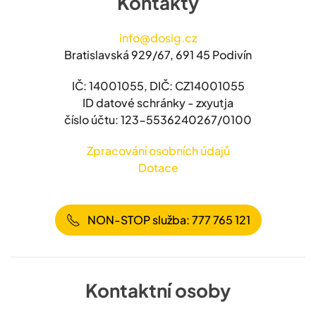
Kontakty
info@dosig.cz
Bratislavská 929/67, 691 45 Podivín
IČ: 14001055, DIČ: CZ14001055
ID datové schránky - zxyutja
číslo účtu: 123-5536240267/0100
Zpracování osobních údajů
Dotace
NON-STOP služba: 777 765 121
Kontaktní osoby