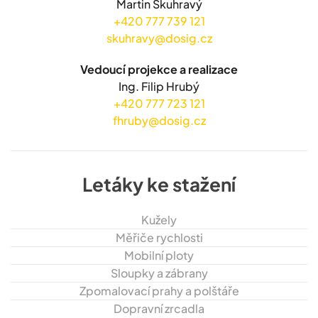
Martin Skuhravý
+420 777 739 121
skuhravy@dosig.cz
Vedoucí projekce a realizace
Ing. Filip Hrubý
+420 777 723 121
fhruby@dosig.cz
Letáky ke stažení
Kužely
Měřiče rychlosti
Mobilní ploty
Sloupky a zábrany
Zpomalovací prahy a polštáře
Dopravní zrcadla