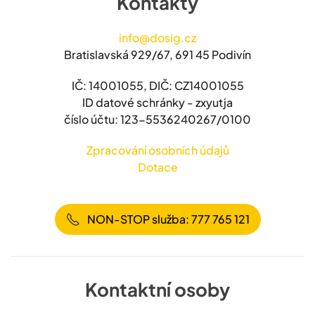
Kontakty
info@dosig.cz
Bratislavská 929/67, 691 45 Podivín
IČ: 14001055, DIČ: CZ14001055
ID datové schránky - zxyutja
číslo účtu: 123-5536240267/0100
Zpracování osobních údajů
Dotace
NON-STOP služba: 777 765 121
Kontaktní osoby