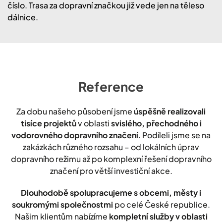
číslo. Trasa za dopravní značkou již vede jen na těleso
dálnice.
Reference
Za dobu našeho působení jsme
úspěšně realizovali
tisíce projektů
v oblasti
svislého, přechodného i
vodorovného dopravního značení
. Podíleli jsme se na
zakázkách různého rozsahu – od lokálních úprav
dopravního režimu až po komplexní řešení dopravního
značení pro větší investiční akce.
Dlouhodobě spolupracujeme s obcemi, městy i
soukromými společnostmi
po celé České republice.
Našim klientům nabízíme
kompletní služby v oblasti