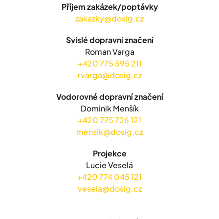
Příjem zakázek/poptávky
zakazky@dosig.cz
Svislé dopravní značení
Roman Varga
+420 775 595 211
rvarga@dosig.cz
Vodorovné dopravní značení
Dominik Menšík
+420 775 726 121
mensik@dosig.cz
Projekce
Lucie Veselá
+420 774 045 121
vesela@dosig.cz