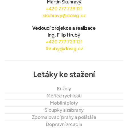
Martin Skuhravý
+420 777 739 121
skuhravy@dosig.cz
Vedoucí projekce a realizace
Ing. Filip Hrubý
+420 777 723 121
fhruby@dosig.cz
Letáky ke stažení
Kužely
Měřiče rychlosti
Mobilní ploty
Sloupky a zábrany
Zpomalovací prahy a polštáře
Dopravní zrcadla