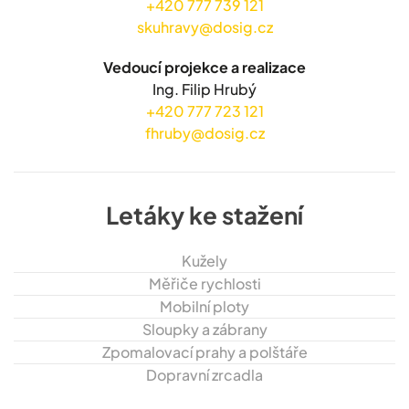
+420 777 739 121
skuhravy@dosig.cz
Vedoucí projekce a realizace
Ing. Filip Hrubý
+420 777 723 121
fhruby@dosig.cz
Letáky ke stažení
Kužely
Měřiče rychlosti
Mobilní ploty
Sloupky a zábrany
Zpomalovací prahy a polštáře
Dopravní zrcadla