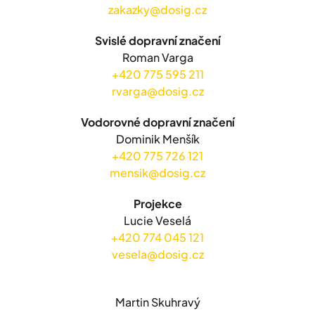
zakazky@dosig.cz
Svislé dopravní značení
Roman Varga
+420 775 595 211
rvarga@dosig.cz
Vodorovné dopravní značení
Dominik Menšík
+420 775 726 121
mensik@dosig.cz
Projekce
Lucie Veselá
+420 774 045 121
vesela@dosig.cz
Martin Skuhravý