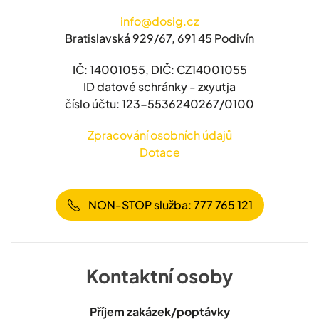
info@dosig.cz
Bratislavská 929/67, 691 45 Podivín
IČ: 14001055, DIČ: CZ14001055
ID datové schránky - zxyutja
číslo účtu: 123-5536240267/0100
Zpracování osobních údajů
Dotace
NON-STOP služba: 777 765 121
Kontaktní osoby
Příjem zakázek/poptávky