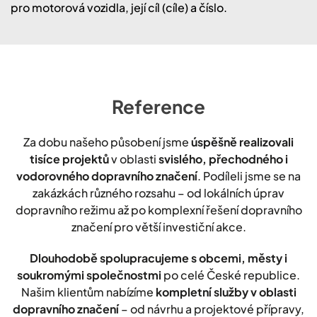
pro motorová vozidla, její cíl (cíle) a číslo.
Reference
Za dobu našeho působení jsme
úspěšně realizovali
tisíce projektů
v oblasti
svislého, přechodného i
vodorovného dopravního značení
. Podíleli jsme se na
zakázkách různého rozsahu – od lokálních úprav
dopravního režimu až po komplexní řešení dopravního
značení pro větší investiční akce.
Dlouhodobě spolupracujeme s obcemi, městy i
soukromými společnostmi
po celé České republice.
Našim klientům nabízíme
kompletní služby v oblasti
dopravního značení
– od návrhu a projektové přípravy,