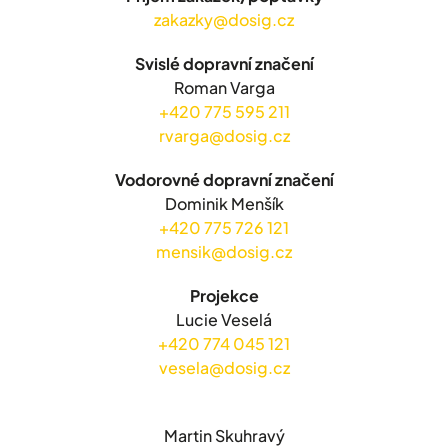
zakazky@dosig.cz
Svislé dopravní značení
Roman Varga
+420 775 595 211
rvarga@dosig.cz
Vodorovné dopravní značení
Dominik Menšík
+420 775 726 121
mensik@dosig.cz
Projekce
Lucie Veselá
+420 774 045 121
vesela@dosig.cz
Martin Skuhravý