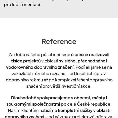
pro lepší orientaci.
Reference
Za dobu našeho působení jsme
úspěšně realizovali
tisíce projektů
v oblasti
svislého, přechodného i
vodorovného dopravního značení
. Podíleli jsme se na
zakázkách různého rozsahu – od lokálních úprav
dopravního režimu až po komplexní řešení dopravního
značení pro větší investiční akce.
Dlouhodobě spolupracujeme s obcemi, městy i
soukromými společnostmi
po celé České republice.
Našim klientům nabízíme
kompletní služby v oblasti
dopravního značení
– od návrhu a projektové přípravy,