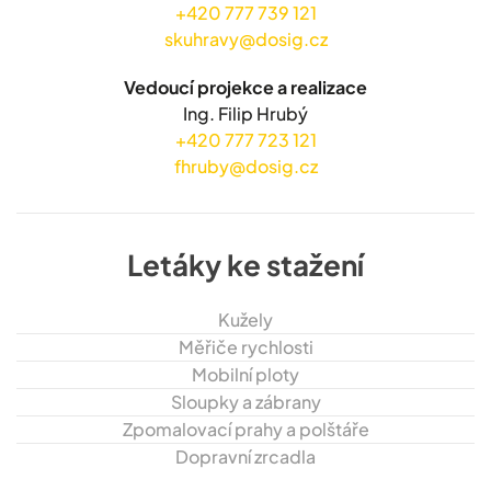
+420 777 739 121
skuhravy@dosig.cz
Vedoucí projekce a realizace
Ing. Filip Hrubý
+420 777 723 121
fhruby@dosig.cz
Letáky ke stažení
Kužely
Měřiče rychlosti
Mobilní ploty
Sloupky a zábrany
Zpomalovací prahy a polštáře
Dopravní zrcadla