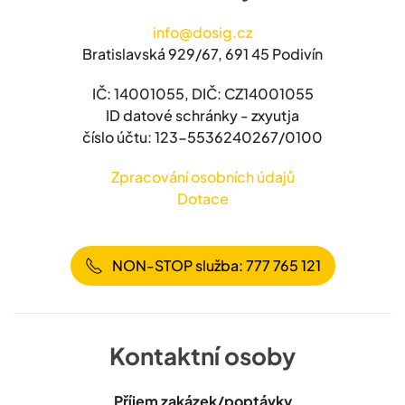
info@dosig.cz
Bratislavská 929/67, 691 45 Podivín
IČ: 14001055, DIČ: CZ14001055
ID datové schránky - zxyutja
číslo účtu: 123-5536240267/0100
Zpracování osobních údajů
Dotace
NON-STOP služba: 777 765 121
Kontaktní osoby
Příjem zakázek/poptávky