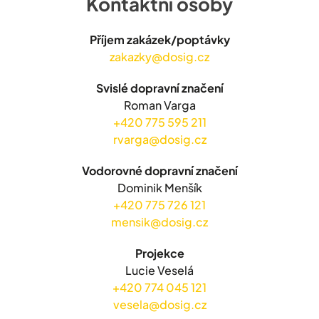
Kontaktní osoby
Příjem zakázek/poptávky
zakazky@dosig.cz
Svislé dopravní značení
Roman Varga
+420 775 595 211
rvarga@dosig.cz
Vodorovné dopravní značení
Dominik Menšík
+420 775 726 121
mensik@dosig.cz
Projekce
Lucie Veselá
+420 774 045 121
vesela@dosig.cz