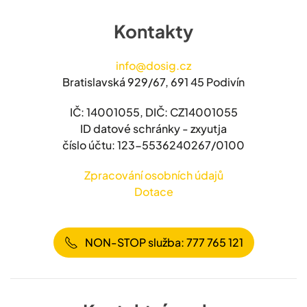
Kontakty
info@dosig.cz
Bratislavská 929/67, 691 45 Podivín
IČ: 14001055, DIČ: CZ14001055
ID datové schránky - zxyutja
číslo účtu: 123-5536240267/0100
Zpracování osobních údajů
Dotace
NON-STOP služba: 777 765 121