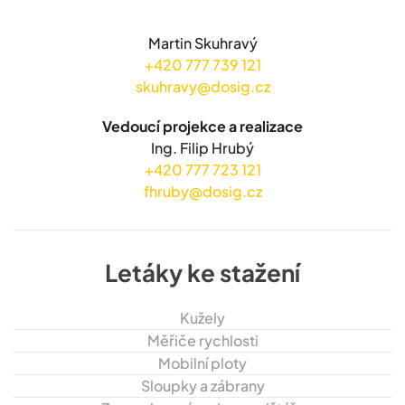
Martin Skuhravý
+420 777 739 121
skuhravy@dosig.cz
Vedoucí projekce a realizace
Ing. Filip Hrubý
+420 777 723 121
fhruby@dosig.cz
Letáky ke stažení
Kužely
Měřiče rychlosti
Mobilní ploty
Sloupky a zábrany