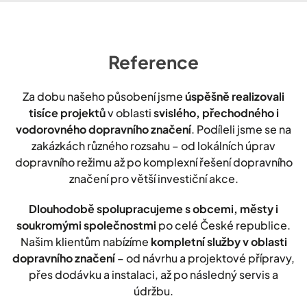
Reference
Za dobu našeho působení jsme
úspěšně realizovali
tisíce projektů
v oblasti
svislého, přechodného i
vodorovného dopravního značení
. Podíleli jsme se na
zakázkách různého rozsahu – od lokálních úprav
dopravního režimu až po komplexní řešení dopravního
značení pro větší investiční akce.
Dlouhodobě spolupracujeme s obcemi, městy i
soukromými společnostmi
po celé České republice.
Našim klientům nabízíme
kompletní služby v oblasti
dopravního značení
– od návrhu a projektové přípravy,
přes dodávku a instalaci, až po následný servis a
údržbu.