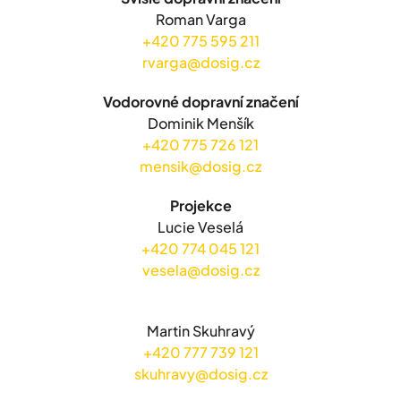
Roman Varga
+420 775 595 211
rvarga@dosig.cz
Vodorovné dopravní značení
Dominik Menšík
+420 775 726 121
mensik@dosig.cz
Projekce
Lucie Veselá
+420 774 045 121
vesela@dosig.cz
Martin Skuhravý
+420 777 739 121
skuhravy@dosig.cz