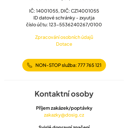
IČ: 14001055, DIČ: CZ14001055
ID datové schránky - zxyutja
číslo účtu: 123-5536240267/0100
Zpracování osobních údajů
Dotace
NON-STOP služba: 777 765 121
Kontaktní osoby
Příjem zakázek/poptávky
zakazky@dosig.cz
Svislé dopravní značení