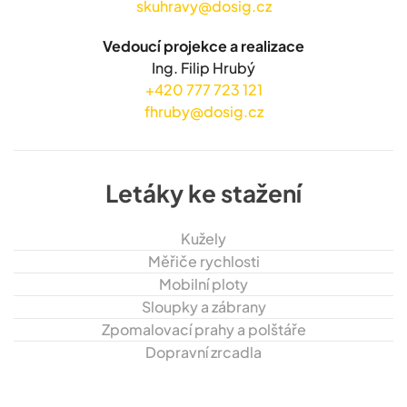
skuhravy@dosig.cz
Vedoucí projekce a realizace
Ing. Filip Hrubý
+420 777 723 121
fhruby@dosig.cz
Letáky ke stažení
Kužely
Měřiče rychlosti
Mobilní ploty
Sloupky a zábrany
Zpomalovací prahy a polštáře
Dopravní zrcadla