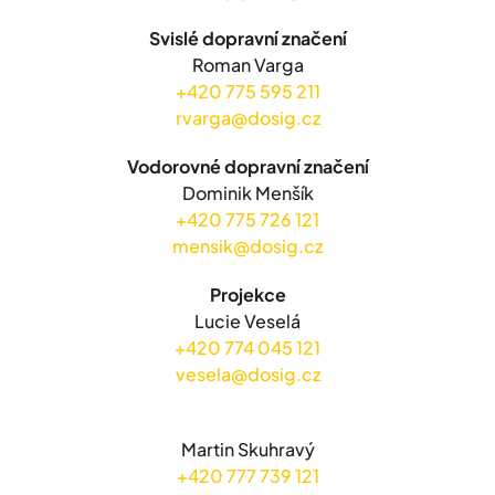
Svislé dopravní značení
Roman Varga
+420 775 595 211
rvarga@dosig.cz
Vodorovné dopravní značení
Dominik Menšík
+420 775 726 121
mensik@dosig.cz
Projekce
Lucie Veselá
+420 774 045 121
vesela@dosig.cz
Martin Skuhravý
+420 777 739 121