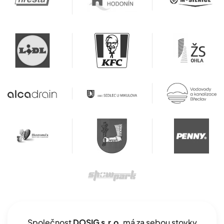
Společnost
DOSIG s.r.o.
má za sebou stovky