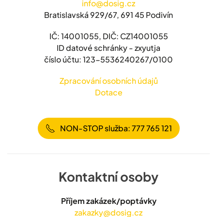
info@dosig.cz
Bratislavská 929/67, 691 45 Podivín
IČ: 14001055, DIČ: CZ14001055
ID datové schránky - zxyutja
číslo účtu: 123-5536240267/0100
Zpracování osobních údajů
Dotace
NON-STOP služba: 777 765 121
Kontaktní osoby
Příjem zakázek/poptávky
zakazky@dosig.cz