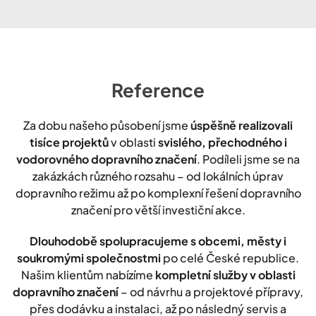
Reference
Za dobu našeho působení jsme
úspěšně realizovali
tisíce projektů
v oblasti
svislého, přechodného i
vodorovného dopravního značení
. Podíleli jsme se na
zakázkách různého rozsahu – od lokálních úprav
dopravního režimu až po komplexní řešení dopravního
značení pro větší investiční akce.
Dlouhodobě spolupracujeme s obcemi, městy i
soukromými společnostmi
po celé České republice.
Našim klientům nabízíme
kompletní služby v oblasti
dopravního značení
– od návrhu a projektové přípravy,
přes dodávku a instalaci, až po následný servis a