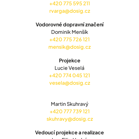
+420 775 595 211
rvarga@dosig.cz
Vodorovné dopravní značení
Dominik Menšík
+420 775 726 121
mensik@dosig.cz
Projekce
Lucie Veselá
+420 774 045 121
vesela@dosig.cz
Martin Skuhravý
+420 777 739 121
skuhravy@dosig.cz
Vedoucí projekce a realizace