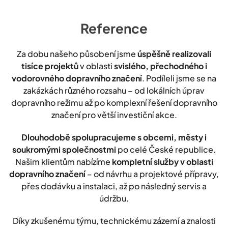
Reference
Za dobu našeho působení jsme
úspěšně realizovali
tisíce projektů
v oblasti
svislého, přechodného i
vodorovného dopravního značení
. Podíleli jsme se na
zakázkách různého rozsahu – od lokálních úprav
dopravního režimu až po komplexní řešení dopravního
značení pro větší investiční akce.
Dlouhodobě spolupracujeme s obcemi, městy i
soukromými společnostmi
po celé České republice.
Našim klientům nabízíme
kompletní služby v oblasti
dopravního značení
– od návrhu a projektové přípravy,
přes dodávku a instalaci, až po následný servis a
údržbu.
Díky zkušenému týmu, technickému zázemí a znalosti