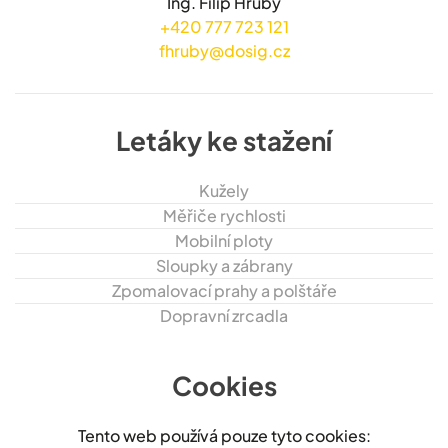
Ing. Filip Hrubý
+420 777 723 121
fhruby@dosig.cz
Letáky ke stažení
Kužely
Měřiče rychlosti
Mobilní ploty
Sloupky a zábrany
Zpomalovací prahy a polštáře
Dopravní zrcadla
Cookies
Tento web používá pouze tyto cookies: