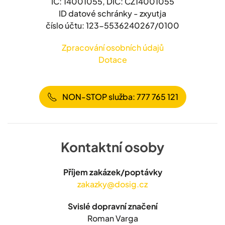
IČ: 14001055, DIČ: CZ14001055
ID datové schránky - zxyutja
číslo účtu: 123-5536240267/0100
Zpracování osobních údajů
Dotace
NON-STOP služba: 777 765 121
Kontaktní osoby
Příjem zakázek/poptávky
zakazky@dosig.cz
Svislé dopravní značení
Roman Varga