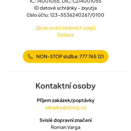
IČ: 14001055, DIČ: CZ14001055
ID datové schránky - zxyutja
číslo účtu: 123-5536240267/0100
Zpracování osobních údajů
Dotace
NON-STOP služba: 777 765 121
Kontaktní osoby
Příjem zakázek/poptávky
zakazky@dosig.cz
Svislé dopravní značení
Roman Varga