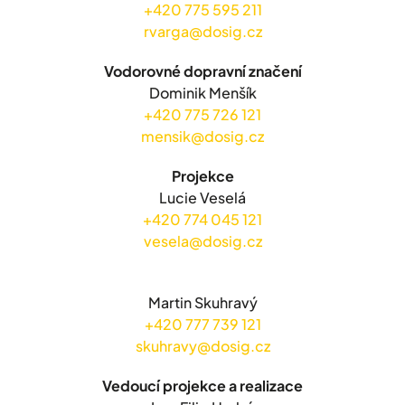
+420 775 595 211
rvarga@dosig.cz
Vodorovné dopravní značení
Dominik Menšík
+420 775 726 121
mensik@dosig.cz
Projekce
Lucie Veselá
+420 774 045 121
vesela@dosig.cz
Martin Skuhravý
+420 777 739 121
skuhravy@dosig.cz
Vedoucí projekce a realizace