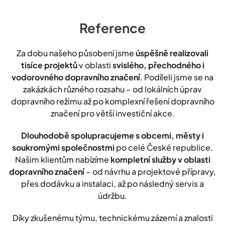
Reference
Za dobu našeho působení jsme
úspěšně realizovali
tisíce projektů
v oblasti
svislého, přechodného i
vodorovného dopravního značení
. Podíleli jsme se na
zakázkách různého rozsahu – od lokálních úprav
dopravního režimu až po komplexní řešení dopravního
značení pro větší investiční akce.
Dlouhodobě spolupracujeme s obcemi, městy i
soukromými společnostmi
po celé České republice.
Našim klientům nabízíme
kompletní služby v oblasti
dopravního značení
– od návrhu a projektové přípravy,
přes dodávku a instalaci, až po následný servis a
údržbu.
Díky zkušenému týmu, technickému zázemí a znalosti