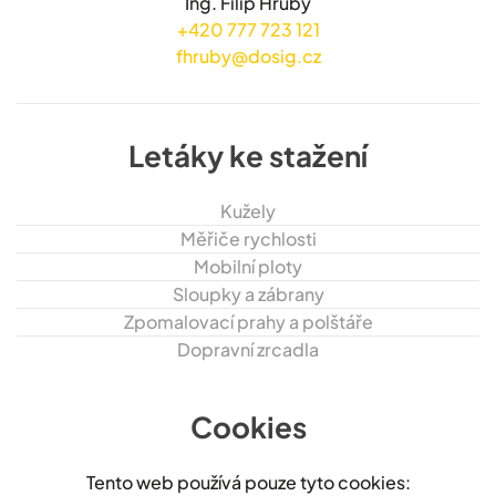
Ing. Filip Hrubý
+420 777 723 121
fhruby@dosig.cz
Letáky ke stažení
Kužely
Měřiče rychlosti
Mobilní ploty
Sloupky a zábrany
Zpomalovací prahy a polštáře
Dopravní zrcadla
Cookies
Tento web používá pouze tyto cookies: