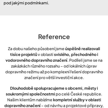
pod jakými podmínkami.
Reference
Za dobu našeho působení jsme
úspěšně realizovali
tisíce projektů
v oblasti
svislého, přechodného i
vodorovného dopravního značení
. Podíleli jsme se na
zakázkách různého rozsahu – od lokálních úprav
dopravního režimu až po komplexní řešení dopravního
značení pro větší investiční akce.
Dlouhodobě spolupracujeme s obcemi, městy i
soukromými společnostmi
po celé České republice.
Našim klientům nabízíme
kompletní služby v oblasti
dopravního značení
– od návrhu a projektové přípravy,