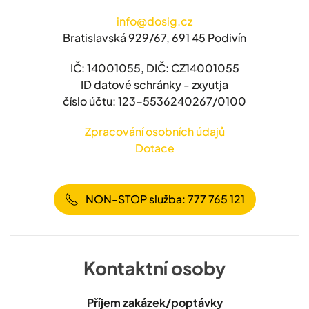
info@dosig.cz
Bratislavská 929/67, 691 45 Podivín
IČ: 14001055, DIČ: CZ14001055
ID datové schránky - zxyutja
číslo účtu: 123-5536240267/0100
Zpracování osobních údajů
Dotace
NON-STOP služba: 777 765 121
Kontaktní osoby
Příjem zakázek/poptávky