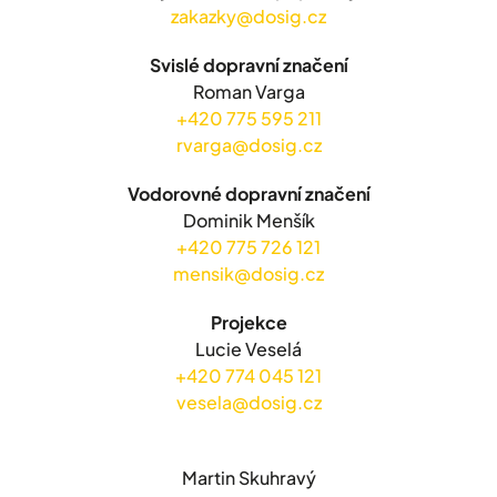
zakazky@dosig.cz
Svislé dopravní značení
Roman Varga
+420 775 595 211
rvarga@dosig.cz
Vodorovné dopravní značení
Dominik Menšík
+420 775 726 121
mensik@dosig.cz
Projekce
Lucie Veselá
+420 774 045 121
vesela@dosig.cz
Martin Skuhravý