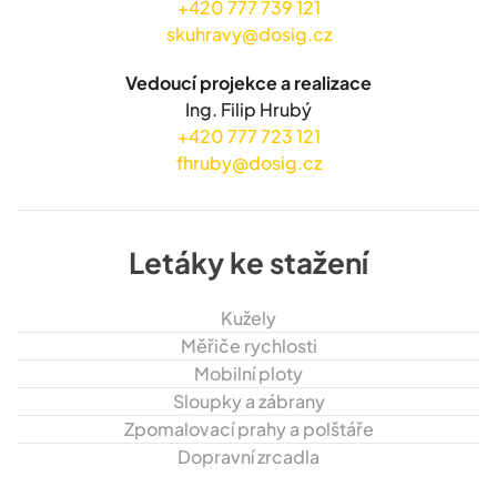
+420 777 739 121
skuhravy@dosig.cz
Vedoucí projekce a realizace
Ing. Filip Hrubý
+420 777 723 121
fhruby@dosig.cz
Letáky ke stažení
Kužely
Měřiče rychlosti
Mobilní ploty
Sloupky a zábrany
Zpomalovací prahy a polštáře
Dopravní zrcadla