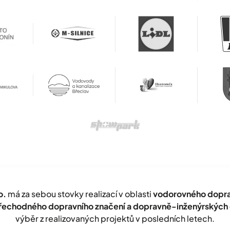
o.
má za sebou stovky realizací v oblasti
vodorovného doprav
přechodného dopravního značení a dopravně-inženýrských 
výběr z realizovaných projektů v posledních letech.