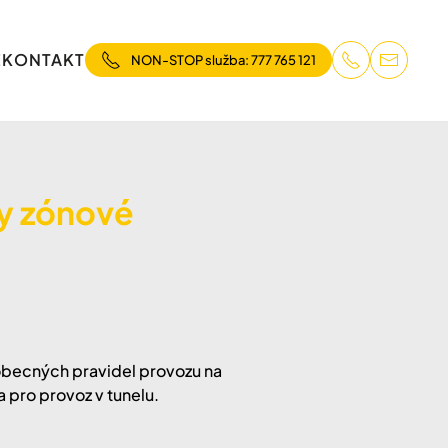
E
KONTAKT
NON-STOP služba: 777 765 121
ky zónové
 obecných pravidel provozu na
a pro provoz v tunelu.