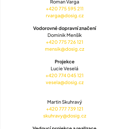
Roman Varga
+420 775 595 211
rvarga@dosig.cz
Vodorovné dopravní značení
Dominik Menšík
+420 775 726 121
mensik@dosig.cz
Projekce
Lucie Veselá
+420 774 045 121
vesela@dosig.cz
Martin Skuhravý
+420 777 739 121
skuhravy@dosig.cz
Vedoucí projekce a realizace