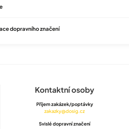
e
izace dopravního značení
Kontaktní osoby
Příjem zakázek/poptávky
zakazky@dosig.cz
Svislé dopravní značení