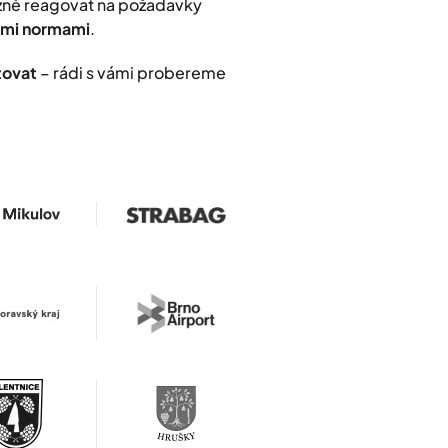
užně reagovat na požadavky
nými normami
.
tovat
– rádi s vámi probereme