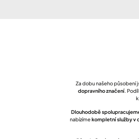
Za dobu našeho působení 
dopravního značení
. Podí
k
Dlouhodobě spolupracujeme
nabízíme
kompletní služby v 