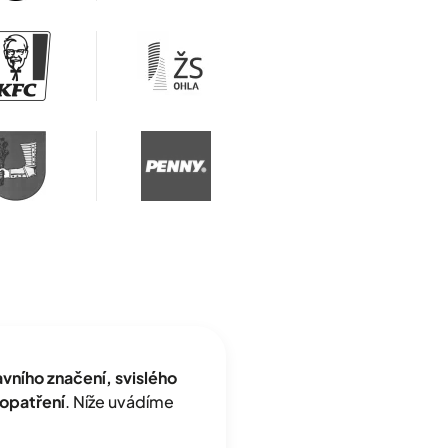
ního značení, svislého
opatření
. Níže uvádíme