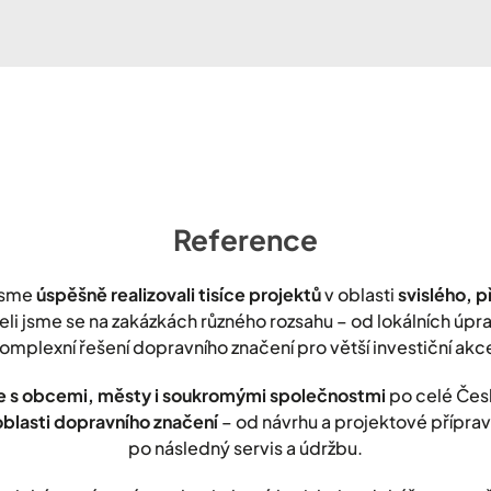
Reference
jsme
úspěšně realizovali tisíce projektů
v oblasti
svislého, 
leli jsme se na zakázkách různého rozsahu – od lokálních úp
omplexní řešení dopravního značení pro větší investiční akc
 s obcemi, městy i soukromými společnostmi
po celé Čes
oblasti dopravního značení
– od návrhu a projektové přípravy
po následný servis a údržbu.