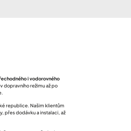
přechodného i vodorovného
rav dopravního režimu až po
e.
ké republice. Našim klientům
, přes dodávku a instalaci, až