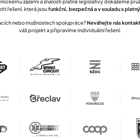
nickému zázemí a znalosti platné legislativy dokážeme pr
stit řešení, která jsou
funkční, bezpečná a v souladu s plat
lizacích nebo možnostech spolupráce?
Neváhejte nás kontak
váš projekt a připravíme individuální řešení.