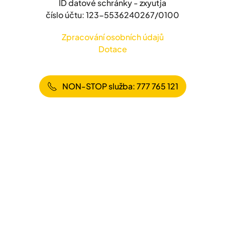
ID datové schránky - zxyutja
číslo účtu: 123-5536240267/0100
Zpracování osobních údajů
Dotace
NON-STOP služba: 777 765 121