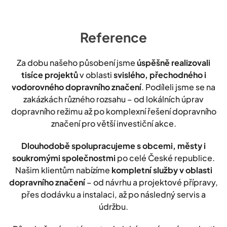
Reference
Za dobu našeho působení jsme
úspěšně realizovali
tisíce projektů
v oblasti
svislého, přechodného i
vodorovného dopravního značení
. Podíleli jsme se na
zakázkách různého rozsahu – od lokálních úprav
dopravního režimu až po komplexní řešení dopravního
značení pro větší investiční akce.
Dlouhodobě spolupracujeme s obcemi, městy i
soukromými společnostmi
po celé České republice.
Našim klientům nabízíme
kompletní služby v oblasti
dopravního značení
– od návrhu a projektové přípravy,
přes dodávku a instalaci, až po následný servis a
údržbu.