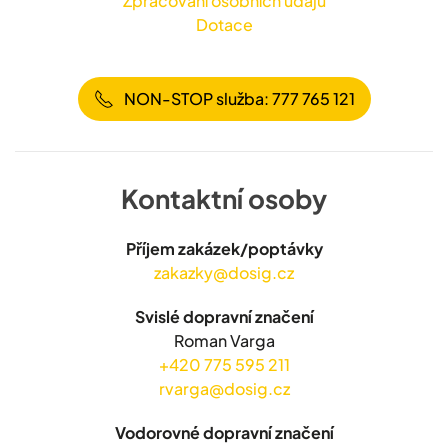
Zpracování osobních údajů
Dotace
NON-STOP služba: 777 765 121
Kontaktní osoby
Příjem zakázek/poptávky
zakazky@dosig.cz
Svislé dopravní značení
Roman Varga
+420 775 595 211
rvarga@dosig.cz
Vodorovné dopravní značení