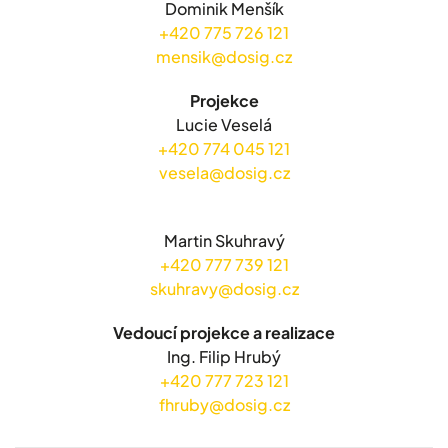
Dominik Menšík
+420 775 726 121
mensik@dosig.cz
Projekce
Lucie Veselá
+420 774 045 121
vesela@dosig.cz
Martin Skuhravý
+420 777 739 121
skuhravy@dosig.cz
Vedoucí projekce a realizace
Ing. Filip Hrubý
+420 777 723 121
fhruby@dosig.cz