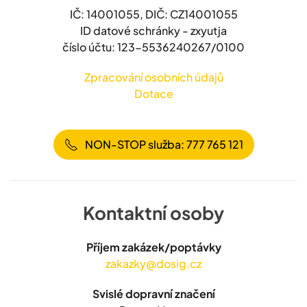
IČ: 14001055, DIČ: CZ14001055
ID datové schránky - zxyutja
číslo účtu: 123-5536240267/0100
Zpracování osobních údajů
Dotace
NON-STOP služba: 777 765 121
Kontaktní osoby
Příjem zakázek/poptávky
zakazky@dosig.cz
Svislé dopravní značení