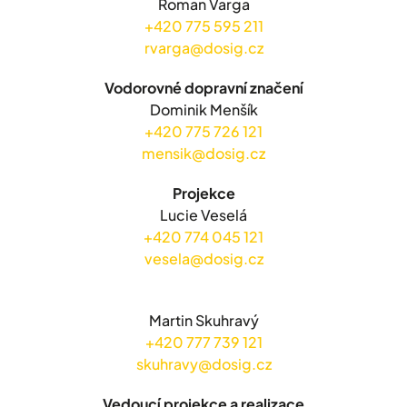
Roman Varga
+420 775 595 211
rvarga@dosig.cz
Vodorovné dopravní značení
Dominik Menšík
+420 775 726 121
mensik@dosig.cz
Projekce
Lucie Veselá
+420 774 045 121
vesela@dosig.cz
Martin Skuhravý
+420 777 739 121
skuhravy@dosig.cz
Vedoucí projekce a realizace