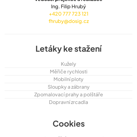
Ing. Filip Hrubý
+420 777 723 121
fhruby@dosig.cz
Letáky ke stažení
Kužely
Měřiče rychlosti
Mobilní ploty
Sloupky a zábrany
Zpomalovací prahy a polštáře
Dopravní zrcadla
Cookies