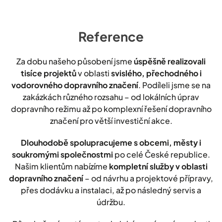
Reference
Za dobu našeho působení jsme
úspěšně realizovali
tisíce projektů
v oblasti
svislého, přechodného i
vodorovného dopravního značení
. Podíleli jsme se na
zakázkách různého rozsahu – od lokálních úprav
dopravního režimu až po komplexní řešení dopravního
značení pro větší investiční akce.
Dlouhodobě spolupracujeme s obcemi, městy i
soukromými společnostmi
po celé České republice.
Našim klientům nabízíme
kompletní služby v oblasti
dopravního značení
– od návrhu a projektové přípravy,
přes dodávku a instalaci, až po následný servis a
údržbu.