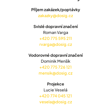
Příjem zakázek/poptávky
zakazky@dosig.cz
Svislé dopravní značení
Roman Varga
+420 775 595 211
rvarga@dosig.cz
Vodorovné dopravní značení
Dominik Menšík
+420 775 726 121
mensik@dosig.cz
Projekce
Lucie Veselá
+420 774 045 121
vesela@dosig.cz