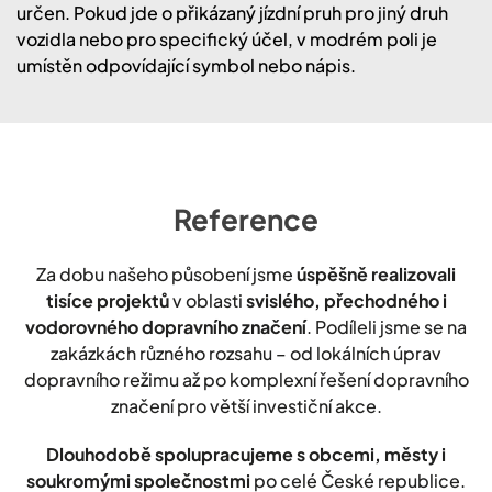
určen. Pokud jde o přikázaný jízdní pruh pro jiný druh
vozidla nebo pro specifický účel, v modrém poli je
umístěn odpovídající symbol nebo nápis.
Reference
Za dobu našeho působení jsme
úspěšně realizovali
tisíce projektů
v oblasti
svislého, přechodného i
vodorovného dopravního značení
. Podíleli jsme se na
zakázkách různého rozsahu – od lokálních úprav
dopravního režimu až po komplexní řešení dopravního
značení pro větší investiční akce.
Dlouhodobě spolupracujeme s obcemi, městy i
soukromými společnostmi
po celé České republice.