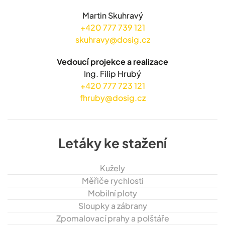
Martin Skuhravý
+420 777 739 121
skuhravy@dosig.cz
Vedoucí projekce a realizace
Ing. Filip Hrubý
+420 777 723 121
fhruby@dosig.cz
Letáky ke stažení
Kužely
Měřiče rychlosti
Mobilní ploty
Sloupky a zábrany
Zpomalovací prahy a polštáře