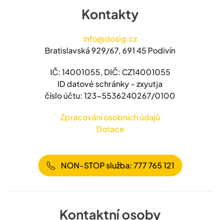
Kontakty
info@dosig.cz
Bratislavská 929/67, 691 45 Podivín
IČ: 14001055, DIČ: CZ14001055
ID datové schránky - zxyutja
číslo účtu: 123-5536240267/0100
Zpracování osobních údajů
Dotace
NON-STOP služba: 777 765 121
Kontaktní osoby