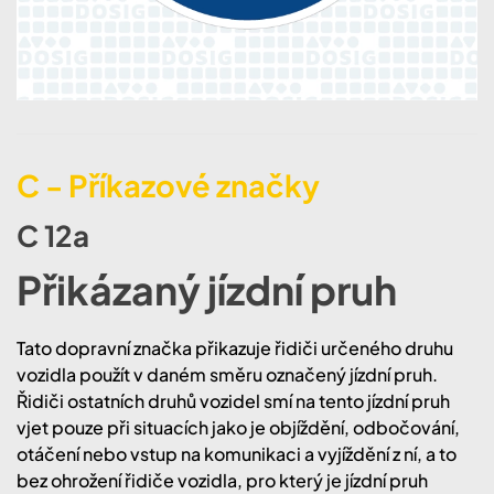
C - Příkazové značky
C 12a
Přikázaný jízdní pruh
Tato dopravní značka přikazuje řidiči určeného druhu
vozidla použít v daném směru označený jízdní pruh.
Řidiči ostatních druhů vozidel smí na tento jízdní pruh
vjet pouze při situacích jako je objíždění, odbočování,
otáčení nebo vstup na komunikaci a vyjíždění z ní, a to
bez ohrožení řidiče vozidla, pro který je jízdní pruh