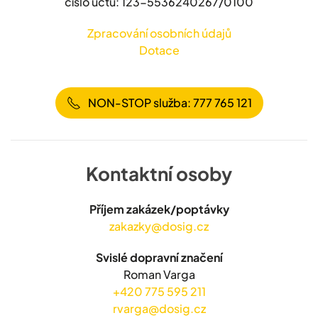
číslo účtu: 123-5536240267/0100
Zpracování osobních údajů
Dotace
NON-STOP služba: 777 765 121
Kontaktní osoby
Příjem zakázek/poptávky
zakazky@dosig.cz
Svislé dopravní značení
Roman Varga
+420 775 595 211
rvarga@dosig.cz