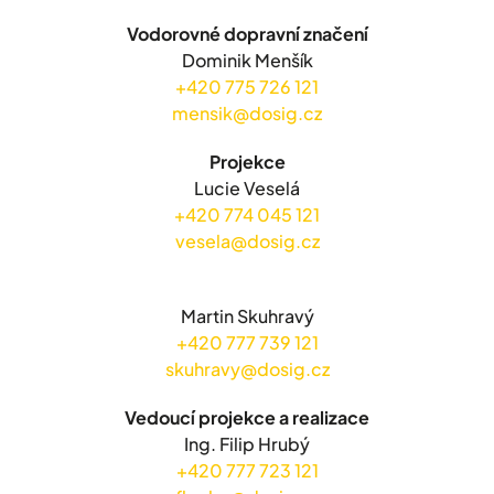
Vodorovné dopravní značení
Dominik Menšík
+420 775 726 121
mensik@dosig.cz
Projekce
Lucie Veselá
+420 774 045 121
vesela@dosig.cz
Martin Skuhravý
+420 777 739 121
skuhravy@dosig.cz
Vedoucí projekce a realizace
Ing. Filip Hrubý
+420 777 723 121