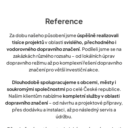
Reference
Za dobu našeho působení jsme
úspěšně realizovali
tisíce projektů
v oblasti
svislého, přechodného i
vodorovného dopravního značení
. Podíleli jsme se na
zakázkách různého rozsahu – od lokálních úprav
dopravního režimu až po komplexní řešení dopravního
značení pro větší investiční akce.
Dlouhodobě spolupracujeme s obcemi, městy i
soukromými společnostmi
po celé České republice.
Našim klientům nabízíme
kompletní služby v oblasti
dopravního značení
– od návrhu a projektové přípravy,
přes dodávku a instalaci, až po následný servis a
údržbu.