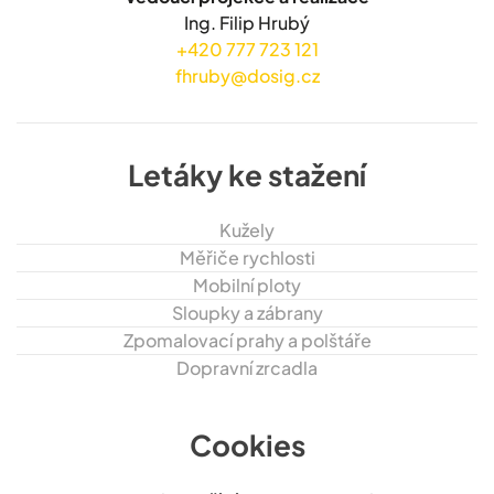
Ing. Filip Hrubý
+420 777 723 121
fhruby@dosig.cz
Letáky ke stažení
Kužely
Měřiče rychlosti
Mobilní ploty
Sloupky a zábrany
Zpomalovací prahy a polštáře
Dopravní zrcadla
Cookies