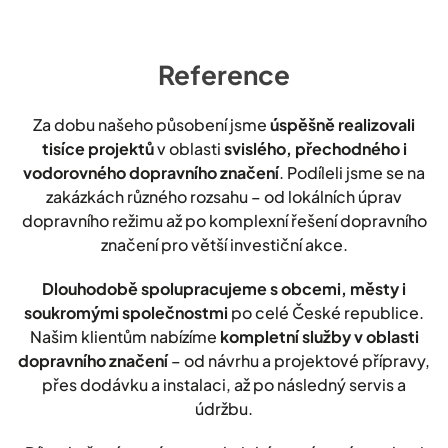
Reference
Za dobu našeho působení jsme
úspěšně realizovali
tisíce projektů
v oblasti
svislého, přechodného i
vodorovného dopravního značení
. Podíleli jsme se na
zakázkách různého rozsahu – od lokálních úprav
dopravního režimu až po komplexní řešení dopravního
značení pro větší investiční akce.
Dlouhodobě spolupracujeme s obcemi, městy i
soukromými společnostmi
po celé České republice.
Našim klientům nabízíme
kompletní služby v oblasti
dopravního značení
– od návrhu a projektové přípravy,
přes dodávku a instalaci, až po následný servis a
údržbu.