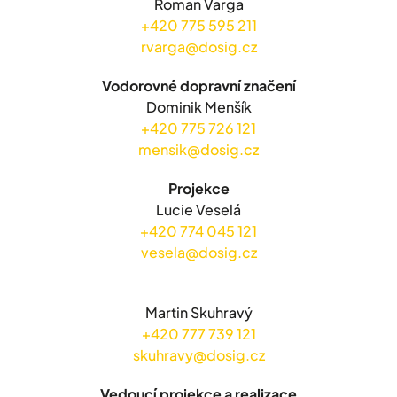
Roman Varga
+420 775 595 211
rvarga@dosig.cz
Vodorovné dopravní značení
Dominik Menšík
+420 775 726 121
mensik@dosig.cz
Projekce
Lucie Veselá
+420 774 045 121
vesela@dosig.cz
Martin Skuhravý
+420 777 739 121
skuhravy@dosig.cz
Vedoucí projekce a realizace