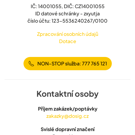
IČ: 14001055, DIČ: CZ14001055
ID datové schránky - zxyutja
číslo účtu: 123-5536240267/0100
Zpracování osobních údajů
Dotace
NON-STOP služba: 777 765 121
Kontaktní osoby
Příjem zakázek/poptávky
zakazky@dosig.cz
Svislé dopravní značení