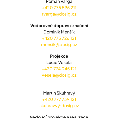
Roman Varga
+420 775 595 211
rvarga@dosig.cz
Vodorovné dopravní značení
Dominik Menšík
+420 775 726 121
mensik@dosig.cz
Projekce
Lucie Veselá
+420 774 045 121
vesela@dosig.cz
Martin Skuhravý
+420 777 739 121
skuhravy@dosig.cz
Vedoucí projekce a realizace