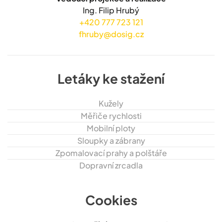
Ing. Filip Hrubý
+420 777 723 121
fhruby@dosig.cz
Letáky ke stažení
Kužely
Měřiče rychlosti
Mobilní ploty
Sloupky a zábrany
Zpomalovací prahy a polštáře
Dopravní zrcadla
Cookies