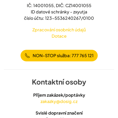
IČ: 14001055, DIČ: CZ14001055
ID datové schránky - zxyutja
číslo účtu: 123-5536240267/0100
Zpracování osobních údajů
Dotace
NON-STOP služba: 777 765 121
Kontaktní osoby
Příjem zakázek/poptávky
zakazky@dosig.cz
Svislé dopravní značení