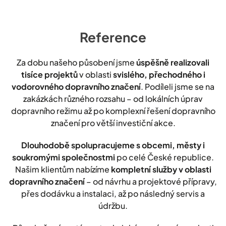
Reference
Za dobu našeho působení jsme
úspěšně realizovali
tisíce projektů
v oblasti
svislého, přechodného i
vodorovného dopravního značení
. Podíleli jsme se na
zakázkách různého rozsahu – od lokálních úprav
dopravního režimu až po komplexní řešení dopravního
značení pro větší investiční akce.
Dlouhodobě spolupracujeme s obcemi, městy i
soukromými společnostmi
po celé České republice.
Našim klientům nabízíme
kompletní služby v oblasti
dopravního značení
– od návrhu a projektové přípravy,
přes dodávku a instalaci, až po následný servis a
údržbu.