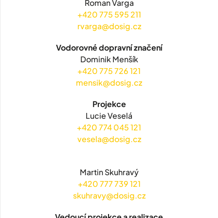
Roman Varga
+420 775 595 211
rvarga@dosig.cz
Vodorovné dopravní značení
Dominik Menšík
+420 775 726 121
mensik@dosig.cz
Projekce
Lucie Veselá
+420 774 045 121
vesela@dosig.cz
Martin Skuhravý
+420 777 739 121
skuhravy@dosig.cz
Vedoucí projekce a realizace