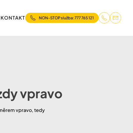
E
KONTAKT
NON-STOP služba: 777 765 121
ízdy vpravo
 směrem vpravo, tedy