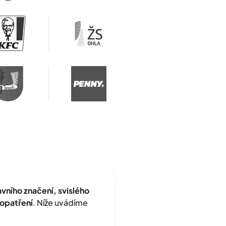
ního značení, svislého
opatření
. Níže uvádíme