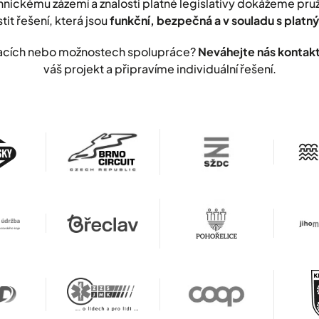
nickému zázemí a znalosti platné legislativy dokážeme pr
stit řešení, která jsou
funkční, bezpečná a v souladu s plat
lizacích nebo možnostech spolupráce?
Neváhejte nás kontak
váš projekt a připravíme individuální řešení.