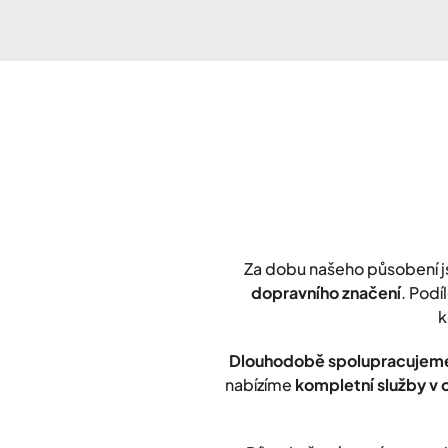
Za dobu našeho působení 
dopravního značení
. Podí
k
Dlouhodobě spolupracujeme
nabízíme
kompletní služby v 