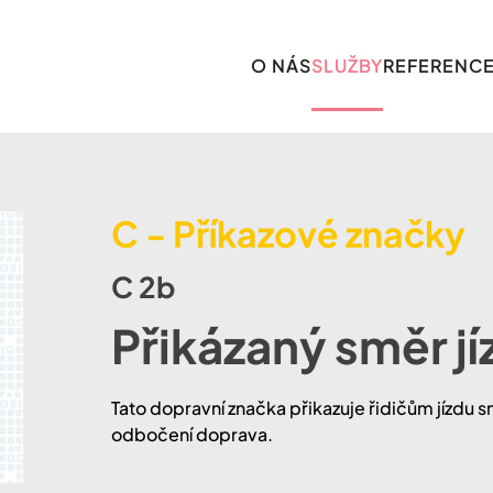
O NÁS
SLUŽBY
REFERENC
C - Příkazové značky
C 2b
Přikázaný směr j
Tato dopravní značka přikazuje řidičům jízdu
odbočení doprava.