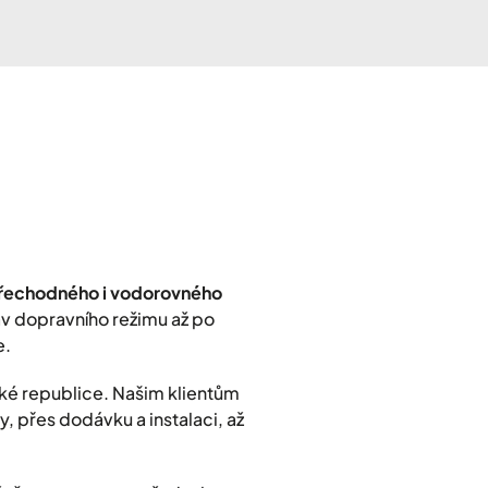
přechodného i vodorovného
rav dopravního režimu až po
e.
ké republice. Našim klientům
, přes dodávku a instalaci, až