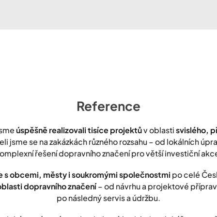
Reference
jsme
úspěšně realizovali tisíce projektů
v oblasti
svislého, 
leli jsme se na zakázkách různého rozsahu – od lokálních úp
omplexní řešení dopravního značení pro větší investiční akc
 s obcemi, městy i soukromými společnostmi
po celé Čes
oblasti dopravního značení
– od návrhu a projektové přípravy
po následný servis a údržbu.