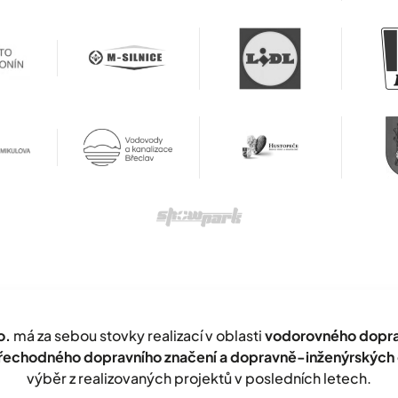
o.
má za sebou stovky realizací v oblasti
vodorovného doprav
přechodného dopravního značení a dopravně-inženýrských 
výběr z realizovaných projektů v posledních letech.