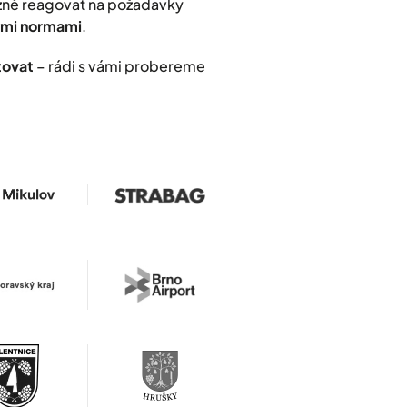
užně reagovat na požadavky
nými normami
.
tovat
– rádi s vámi probereme