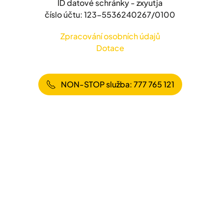
ID datové schránky - zxyutja
číslo účtu: 123-5536240267/0100
Zpracování osobních údajů
Dotace
NON-STOP služba: 777 765 121