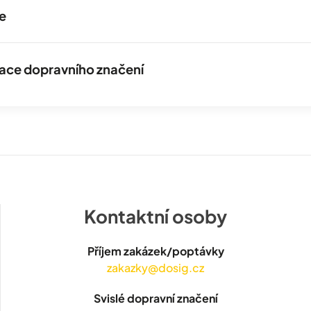
e
izace dopravního značení
Kontaktní osoby
Příjem zakázek/poptávky
zakazky@dosig.cz
Svislé dopravní značení