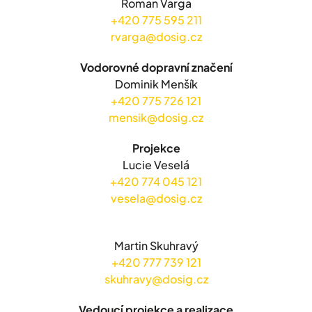
Roman Varga
+420 775 595 211
rvarga@dosig.cz
Vodorovné dopravní značení
Dominik Menšík
+420 775 726 121
mensik@dosig.cz
Projekce
Lucie Veselá
+420 774 045 121
vesela@dosig.cz
Martin Skuhravý
+420 777 739 121
skuhravy@dosig.cz
Vedoucí projekce a realizace