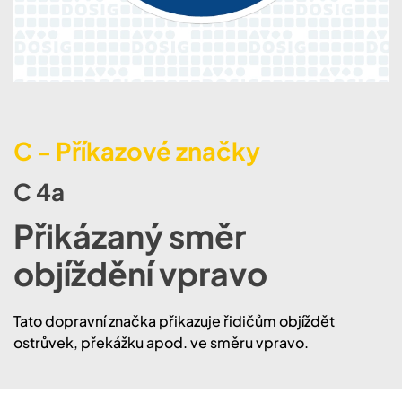
C - Příkazové značky
C 4a
Přikázaný směr
objíždění vpravo
Tato dopravní značka přikazuje řidičům objíždět
ostrůvek, překážku apod. ve směru vpravo.