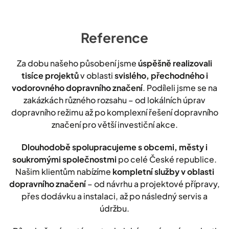
Reference
Za dobu našeho působení jsme
úspěšně realizovali
tisíce projektů
v oblasti
svislého, přechodného i
vodorovného dopravního značení
. Podíleli jsme se na
zakázkách různého rozsahu – od lokálních úprav
dopravního režimu až po komplexní řešení dopravního
značení pro větší investiční akce.
Dlouhodobě spolupracujeme s obcemi, městy i
soukromými společnostmi
po celé České republice.
Našim klientům nabízíme
kompletní služby v oblasti
dopravního značení
– od návrhu a projektové přípravy,
přes dodávku a instalaci, až po následný servis a
údržbu.