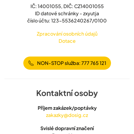
IČ: 14001055, DIČ: CZ14001055
ID datové schránky - zxyutja
číslo účtu: 123-5536240267/0100
Zpracování osobních údajů
Dotace
NON-STOP služba: 777 765 121
Kontaktní osoby
Příjem zakázek/poptávky
zakazky@dosig.cz
Svislé dopravní značení