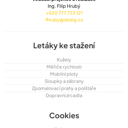
Ing. Filip Hrubý
+420 777 723 121
fhruby@dosig.cz
Letáky ke stažení
Kužely
Měřiče rychlosti
Mobilní ploty
Sloupky a zábrany
Zpomalovací prahy a polštáře
Dopravní zrcadla
Cookies