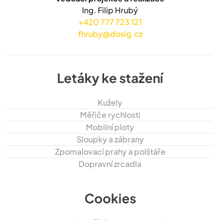
Ing. Filip Hrubý
+420 777 723 121
fhruby@dosig.cz
Letáky ke stažení
Kužely
Měřiče rychlosti
Mobilní ploty
Sloupky a zábrany
Zpomalovací prahy a polštáře
Dopravní zrcadla
Cookies