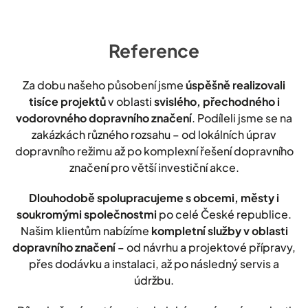
Reference
Za dobu našeho působení jsme
úspěšně realizovali
tisíce projektů
v oblasti
svislého, přechodného i
vodorovného dopravního značení
. Podíleli jsme se na
zakázkách různého rozsahu – od lokálních úprav
dopravního režimu až po komplexní řešení dopravního
značení pro větší investiční akce.
Dlouhodobě spolupracujeme s obcemi, městy i
soukromými společnostmi
po celé České republice.
Našim klientům nabízíme
kompletní služby v oblasti
dopravního značení
– od návrhu a projektové přípravy,
přes dodávku a instalaci, až po následný servis a
údržbu.