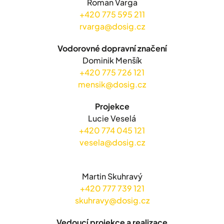
Roman Varga
+420 775 595 211
rvarga@dosig.cz
Vodorovné dopravní značení
Dominik Menšík
+420 775 726 121
mensik@dosig.cz
Projekce
Lucie Veselá
+420 774 045 121
vesela@dosig.cz
Martin Skuhravý
+420 777 739 121
skuhravy@dosig.cz
Vedoucí projekce a realizace