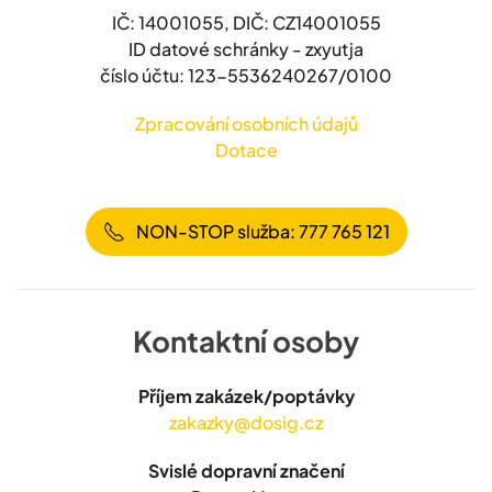
IČ: 14001055, DIČ: CZ14001055
ID datové schránky - zxyutja
číslo účtu: 123-5536240267/0100
Zpracování osobních údajů
Dotace
NON-STOP služba: 777 765 121
Kontaktní osoby
Příjem zakázek/poptávky
zakazky@dosig.cz
Svislé dopravní značení