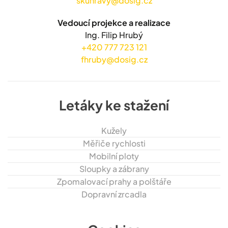
skuhravy@dosig.cz
Vedoucí projekce a realizace
Ing. Filip Hrubý
+420 777 723 121
fhruby@dosig.cz
Letáky ke stažení
Kužely
Měřiče rychlosti
Mobilní ploty
Sloupky a zábrany
Zpomalovací prahy a polštáře
Dopravní zrcadla