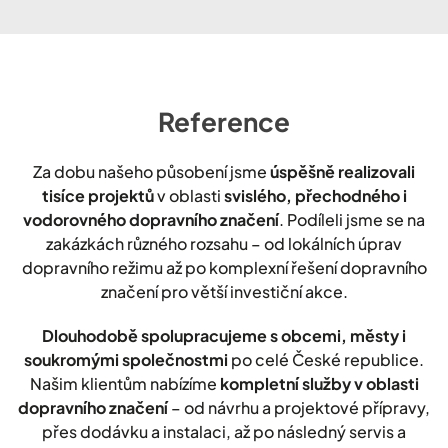
Reference
Za dobu našeho působení jsme
úspěšně realizovali
tisíce projektů
v oblasti
svislého, přechodného i
vodorovného dopravního značení
. Podíleli jsme se na
zakázkách různého rozsahu – od lokálních úprav
dopravního režimu až po komplexní řešení dopravního
značení pro větší investiční akce.
Dlouhodobě spolupracujeme s obcemi, městy i
soukromými společnostmi
po celé České republice.
Našim klientům nabízíme
kompletní služby v oblasti
dopravního značení
– od návrhu a projektové přípravy,
přes dodávku a instalaci, až po následný servis a