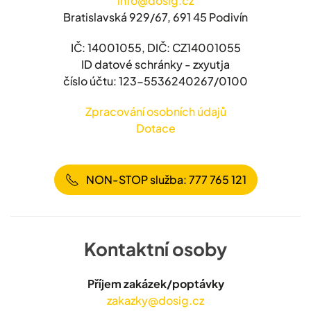
info@dosig.cz
Bratislavská 929/67, 691 45 Podivín
IČ: 14001055, DIČ: CZ14001055
ID datové schránky - zxyutja
číslo účtu: 123-5536240267/0100
Zpracování osobních údajů
Dotace
NON-STOP služba: 777 765 121
Kontaktní osoby
Příjem zakázek/poptávky
zakazky@dosig.cz