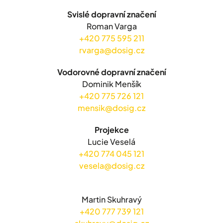
Svislé dopravní značení
Roman Varga
+420 775 595 211
rvarga@dosig.cz
Vodorovné dopravní značení
Dominik Menšík
+420 775 726 121
mensik@dosig.cz
Projekce
Lucie Veselá
+420 774 045 121
vesela@dosig.cz
Martin Skuhravý
+420 777 739 121