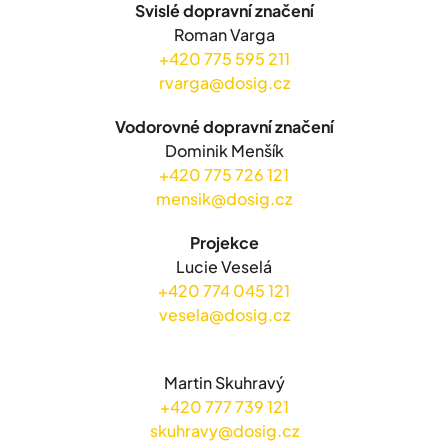
Svislé dopravní značení
Roman Varga
+420 775 595 211
rvarga@dosig.cz
Vodorovné dopravní značení
Dominik Menšík
+420 775 726 121
mensik@dosig.cz
Projekce
Lucie Veselá
+420 774 045 121
vesela@dosig.cz
Martin Skuhravý
+420 777 739 121
skuhravy@dosig.cz