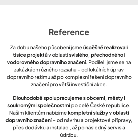
Reference
Za dobu našeho působení jsme
úspěšně realizovali
tisíce projektů
v oblasti
svislého, přechodného i
vodorovného dopravního značení
. Podíleli jsme se na
zakázkách různého rozsahu – od lokálních úprav
dopravního režimu až po komplexní řešení dopravního
značení pro větší investiční akce.
Dlouhodobě spolupracujeme s obcemi, městy i
soukromými společnostmi
po celé České republice.
Našim klientům nabízíme
kompletní služby v oblasti
dopravního značení
– od návrhu a projektové přípravy,
přes dodávku a instalaci, až po následný servis a
údržbu.