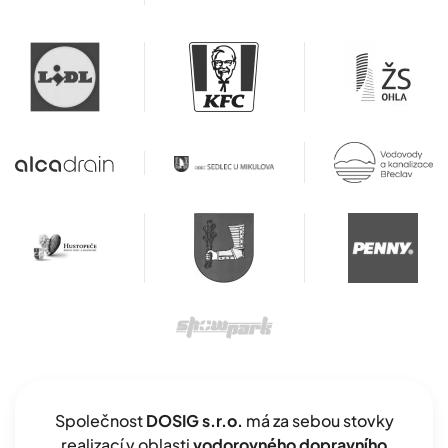
Společnost
DOSIG s.r.o.
má za sebou stovky
realizací v oblasti
vodorovného dopravního