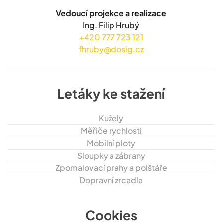
Vedoucí projekce a realizace
Ing. Filip Hrubý
+420 777 723 121
fhruby@dosig.cz
Letáky ke stažení
Kužely
Měřiče rychlosti
Mobilní ploty
Sloupky a zábrany
Zpomalovací prahy a polštáře
Dopravní zrcadla
Cookies