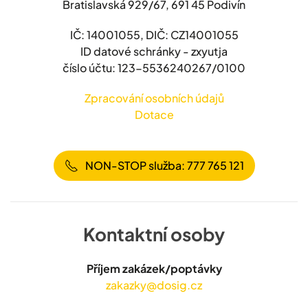
Bratislavská 929/67, 691 45 Podivín
IČ: 14001055, DIČ: CZ14001055
ID datové schránky - zxyutja
číslo účtu: 123-5536240267/0100
Zpracování osobních údajů
Dotace
NON-STOP služba: 777 765 121
Kontaktní osoby
Příjem zakázek/poptávky
zakazky@dosig.cz