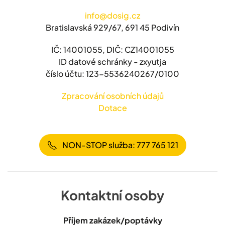
info@dosig.cz
Bratislavská 929/67, 691 45 Podivín
IČ: 14001055, DIČ: CZ14001055
ID datové schránky - zxyutja
číslo účtu: 123-5536240267/0100
Zpracování osobních údajů
Dotace
NON-STOP služba: 777 765 121
Kontaktní osoby
Příjem zakázek/poptávky