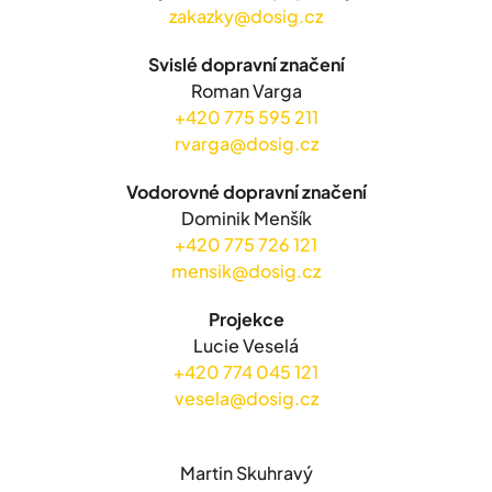
zakazky@dosig.cz
Svislé dopravní značení
Roman Varga
+420 775 595 211
rvarga@dosig.cz
Vodorovné dopravní značení
Dominik Menšík
+420 775 726 121
mensik@dosig.cz
Projekce
Lucie Veselá
+420 774 045 121
vesela@dosig.cz
Martin Skuhravý