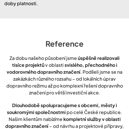
doby platnosti.
Reference
Za dobu našeho působení jsme
úspěšně realizovali
tisíce projektů
v oblasti
svislého, přechodného i
vodorovného dopravního značení
. Podíleli jsme se na
zakázkách různého rozsahu – od lokálních úprav
dopravního režimu až po komplexní řešení dopravního
značení pro větší investiční akce.
Dlouhodobě spolupracujeme s obcemi, městy i
soukromými společnostmi
po celé České republice.
Našim klientům nabízíme
kompletní služby v oblasti
dopravního značení
– od návrhu a projektové přípravy,