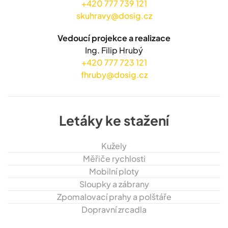
+420 777 739 121
skuhravy@dosig.cz
Vedoucí projekce a realizace
Ing. Filip Hrubý
+420 777 723 121
fhruby@dosig.cz
Letáky ke stažení
Kužely
Měřiče rychlosti
Mobilní ploty
Sloupky a zábrany
Zpomalovací prahy a polštáře
Dopravní zrcadla