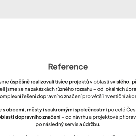
Reference
jsme
úspěšně realizovali tisíce projektů
v oblasti
svislého, 
leli jsme se na zakázkách různého rozsahu – od lokálních úp
omplexní řešení dopravního značení pro větší investiční akc
 s obcemi, městy i soukromými společnostmi
po celé Čes
oblasti dopravního značení
– od návrhu a projektové přípravy
po následný servis a údržbu.