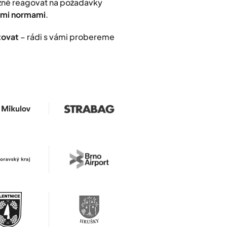
užně reagovat na požadavky
nými normami
.
tovat
– rádi s vámi probereme