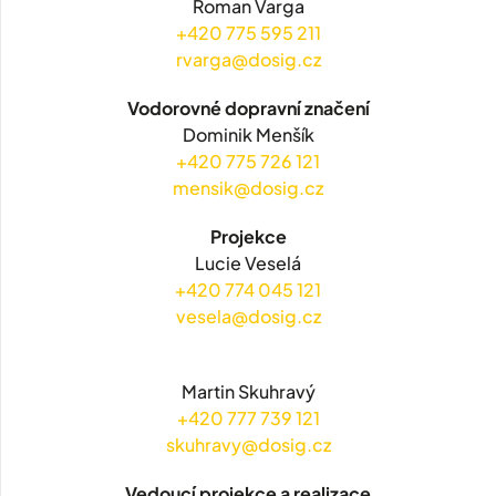
Roman Varga
+420 775 595 211
rvarga@dosig.cz
Vodorovné dopravní značení
Dominik Menšík
+420 775 726 121
mensik@dosig.cz
Projekce
Lucie Veselá
+420 774 045 121
vesela@dosig.cz
Martin Skuhravý
+420 777 739 121
skuhravy@dosig.cz
Vedoucí projekce a realizace