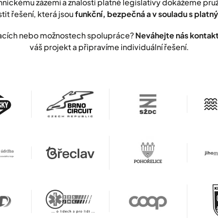
nickému zázemí a znalosti platné legislativy dokážeme pr
stit řešení, která jsou
funkční, bezpečná a v souladu s plat
lizacích nebo možnostech spolupráce?
Neváhejte nás kontak
váš projekt a připravíme individuální řešení.