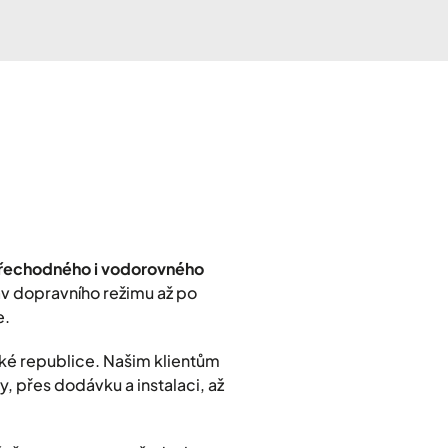
přechodného i vodorovného
rav dopravního režimu až po
e.
ké republice. Našim klientům
, přes dodávku a instalaci, až