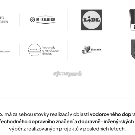
o.
má za sebou stovky realizací v oblasti
vodorovného doprav
přechodného dopravního značení a dopravně-inženýrských 
výběr z realizovaných projektů v posledních letech.