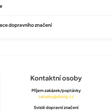
e
izace dopravního značení
Kontaktní osoby
Příjem zakázek/poptávky
zakazky@dosig.cz
Svislé dopravní značení