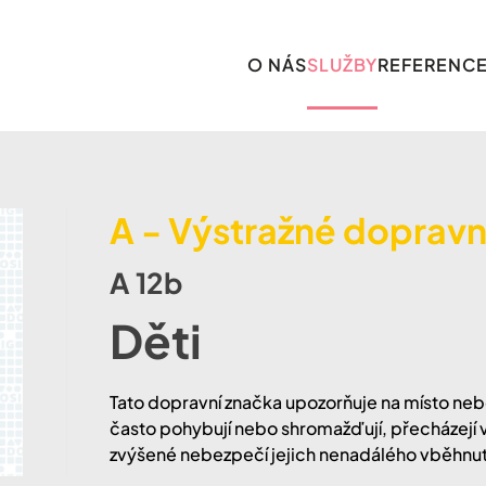
O NÁS
SLUŽBY
REFERENC
A - Výstražné dopravn
A 12b
Děti
Tato dopravní značka upozorňuje na místo nebo
často pohybují nebo shromažďují, přecházejí 
zvýšené nebezpečí jejich nenadálého vběhnut