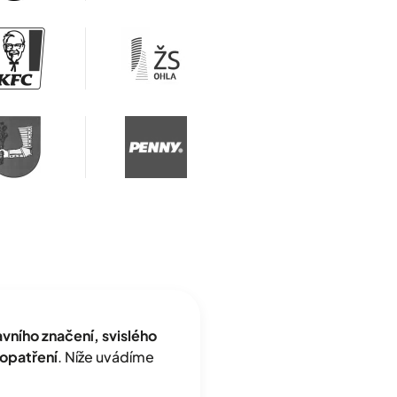
ního značení, svislého
opatření
. Níže uvádíme