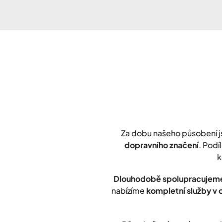
Za dobu našeho působení 
dopravního značení
. Podí
k
Dlouhodobě spolupracujeme
nabízíme
kompletní služby v 