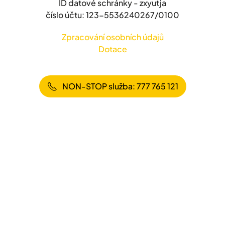
ID datové schránky - zxyutja
číslo účtu: 123-5536240267/0100
Zpracování osobních údajů
Dotace
NON-STOP služba: 777 765 121