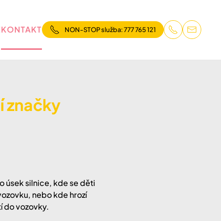
E
KONTAKT
NON-STOP služba: 777 765 121
í značky
 úsek silnice, kde se děti
vozovku, nebo kde hrozí
í do vozovky.