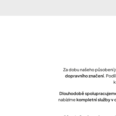
Za dobu našeho působení 
dopravního značení
. Podí
k
Dlouhodobě spolupracujeme
nabízíme
kompletní služby v 