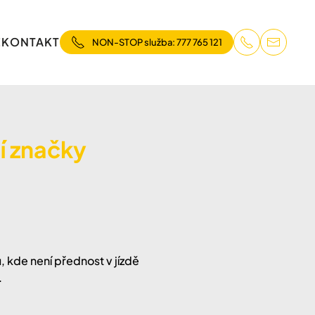
E
KONTAKT
NON-STOP služba: 777 765 121
í značky
, kde není přednost v jízdě
.