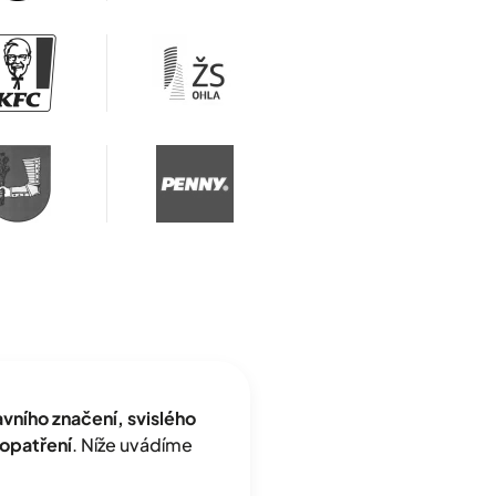
ního značení, svislého
opatření
. Níže uvádíme