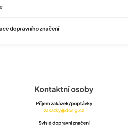
e
izace dopravního značení
Kontaktní osoby
Příjem zakázek/poptávky
zakazky@dosig.cz
Svislé dopravní značení