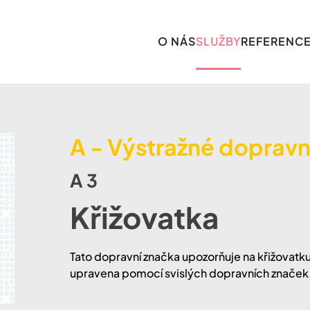
O NÁS
SLUŽBY
REFERENC
A - Výstražné dopravn
A 3
Křižovatka
Tato dopravní značka upozorňuje na křižovatku
upravena pomocí svislých dopravních značek