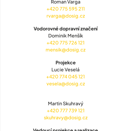
Roman Varga
+420 775 595 211
rvarga@dosig.cz
Vodorovné dopravní značení
Dominik Menšík
+420 775 726 121
mensik@dosig.cz
Projekce
Lucie Veselá
+420 774 045 121
vesela@dosig.cz
Martin Skuhravý
+420 777 739 121
skuhravy@dosig.cz
Vedoucí projekce a realizace