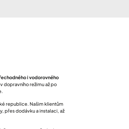
přechodného i vodorovného
rav dopravního režimu až po
e.
ké republice. Našim klientům
, přes dodávku a instalaci, až