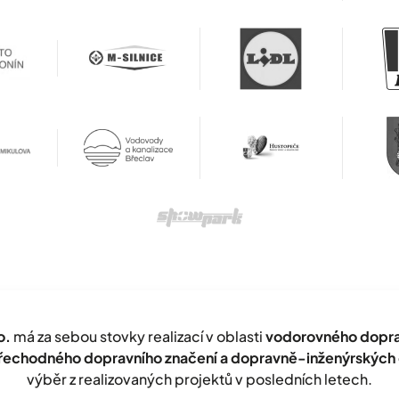
o.
má za sebou stovky realizací v oblasti
vodorovného doprav
přechodného dopravního značení a dopravně-inženýrských 
výběr z realizovaných projektů v posledních letech.