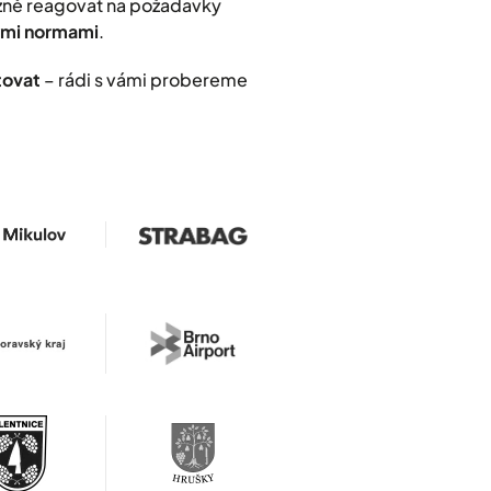
užně reagovat na požadavky
nými normami
.
tovat
– rádi s vámi probereme