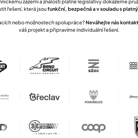
nickému zázemí a znalosti platné legislativy dokážeme pr
stit řešení, která jsou
funkční, bezpečná a v souladu s plat
lizacích nebo možnostech spolupráce?
Neváhejte nás kontak
váš projekt a připravíme individuální řešení.