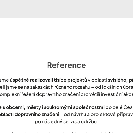
Reference
jsme
úspěšně realizovali tisíce projektů
v oblasti
svislého, 
leli jsme se na zakázkách různého rozsahu – od lokálních úp
omplexní řešení dopravního značení pro větší investiční akc
 s obcemi, městy i soukromými společnostmi
po celé Čes
oblasti dopravního značení
– od návrhu a projektové přípravy
po následný servis a údržbu.