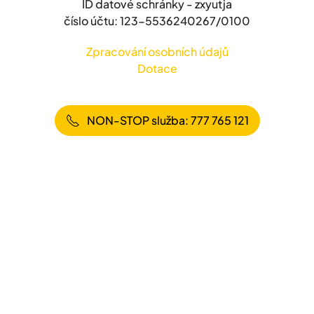
ID datové schránky - zxyutja
číslo účtu: 123-5536240267/0100
Zpracování osobních údajů
Dotace
NON-STOP služba: 777 765 121