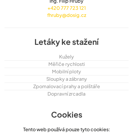
Ing. Filip Hrubý
+420 777 723 121
fhruby@dosig.cz
Letáky ke stažení
Kužely
Měřiče rychlosti
Mobilní ploty
Sloupky a zábrany
Zpomalovací prahy a polštáře
Dopravní zrcadla
Cookies
Tento web používá pouze tyto cookies: