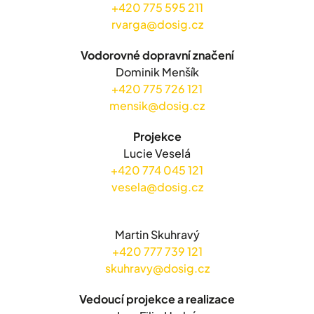
+420 775 595 211
rvarga@dosig.cz
Vodorovné dopravní značení
Dominik Menšík
+420 775 726 121
mensik@dosig.cz
Projekce
Lucie Veselá
+420 774 045 121
vesela@dosig.cz
Martin Skuhravý
+420 777 739 121
skuhravy@dosig.cz
Vedoucí projekce a realizace