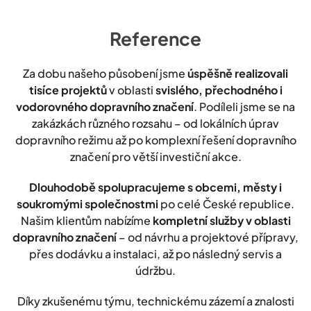
Reference
Za dobu našeho působení jsme
úspěšně realizovali
tisíce projektů
v oblasti
svislého, přechodného i
vodorovného dopravního značení
. Podíleli jsme se na
zakázkách různého rozsahu – od lokálních úprav
dopravního režimu až po komplexní řešení dopravního
značení pro větší investiční akce.
Dlouhodobě spolupracujeme s obcemi, městy i
soukromými společnostmi
po celé České republice.
Našim klientům nabízíme
kompletní služby v oblasti
dopravního značení
– od návrhu a projektové přípravy,
přes dodávku a instalaci, až po následný servis a
údržbu.
Díky zkušenému týmu, technickému zázemí a znalosti