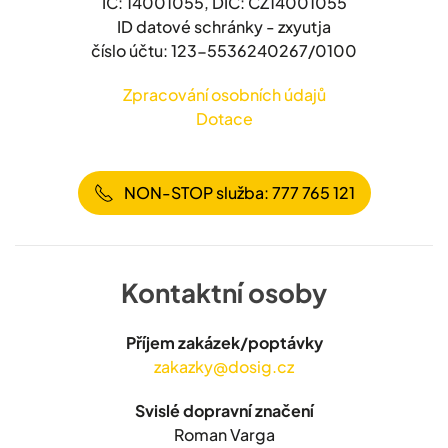
IČ: 14001055, DIČ: CZ14001055
ID datové schránky - zxyutja
číslo účtu: 123-5536240267/0100
Zpracování osobních údajů
Dotace
NON-STOP služba: 777 765 121
Kontaktní osoby
Příjem zakázek/poptávky
zakazky@dosig.cz
Svislé dopravní značení
Roman Varga