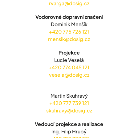
rvarga@dosig.cz
Vodorovné dopravní značení
Dominik Menšík
+420 775 726 121
mensik@dosig.cz
Projekce
Lucie Veselá
+420 774 045 121
vesela@dosig.cz
Martin Skuhravý
+420 777 739 121
skuhravy@dosig.cz
Vedoucí projekce a realizace
Ing. Filip Hrubý