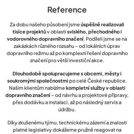
Reference
Za dobu našeho působení jsme
úspěšně realizovali
tisíce projektů
v oblasti
svislého, přechodného i
vodorovného dopravního značení
. Podíleli jsme se na
zakázkách různého rozsahu – od lokálních úprav
dopravního režimu až po komplexní řešení dopravního
značení pro větší investiční akce.
Dlouhodobě spolupracujeme s obcemi, městy i
soukromými společnostmi
po celé České republice.
Našim klientům nabízíme
kompletní služby v oblasti
dopravního značení
– od návrhu a projektové přípravy,
přes dodávku a instalaci, až po následný servis a
údržbu.
Díky zkušenému týmu, technickému zázemí a znalosti
platné legislativy dokážeme pružně reagovat na