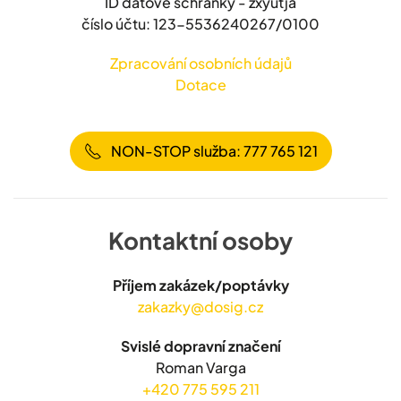
ID datové schránky - zxyutja
číslo účtu: 123-5536240267/0100
Zpracování osobních údajů
Dotace
NON-STOP služba: 777 765 121
Kontaktní osoby
Příjem zakázek/poptávky
zakazky@dosig.cz
Svislé dopravní značení
Roman Varga
+420 775 595 211