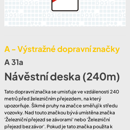
A - Výstražné dopravní značky
A 31a
Návěstní deska (240m)
Tato dopravní značka se umisťuje ve vzdálenosti 240
metrů před železničním přejezdem, na který
upozorňuje. Šikmé pruhy na značce směřují k středu
vozovky. Nad touto značkou bývá umístěna značka
'Železniční přejezd se závorami' nebo 'Železniční
přejezd bez závor'. Pokud je tato značka použita k