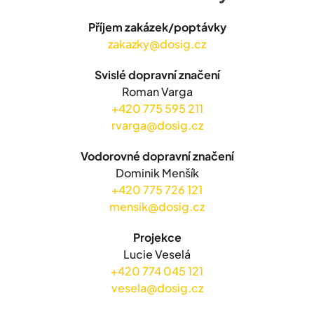
Příjem zakázek/poptávky
zakazky@dosig.cz
Svislé dopravní značení
Roman Varga
+420 775 595 211
rvarga@dosig.cz
Vodorovné dopravní značení
Dominik Menšík
+420 775 726 121
mensik@dosig.cz
Projekce
Lucie Veselá
+420 774 045 121
vesela@dosig.cz