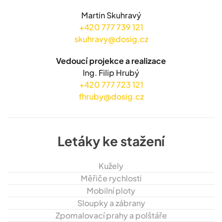
Martin Skuhravý
+420 777 739 121
skuhravy@dosig.cz
Vedoucí projekce a realizace
Ing. Filip Hrubý
+420 777 723 121
fhruby@dosig.cz
Letáky ke stažení
Kužely
Měřiče rychlosti
Mobilní ploty
Sloupky a zábrany
Zpomalovací prahy a polštáře