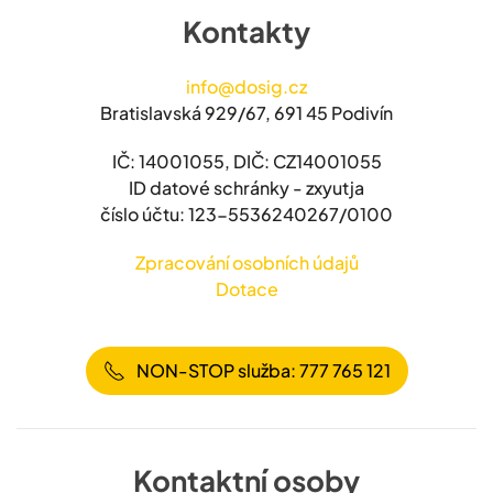
Kontakty
info@dosig.cz
Bratislavská 929/67, 691 45 Podivín
IČ: 14001055, DIČ: CZ14001055
ID datové schránky - zxyutja
číslo účtu: 123-5536240267/0100
Zpracování osobních údajů
Dotace
NON-STOP služba: 777 765 121
Kontaktní osoby