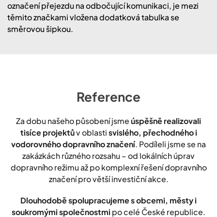
označení přejezdu na odbočující komunikaci, je mezi
těmito značkami vložena dodatková tabulka se
směrovou šipkou.
Reference
Za dobu našeho působení jsme
úspěšně realizovali
tisíce projektů
v oblasti
svislého, přechodného i
vodorovného dopravního značení
. Podíleli jsme se na
zakázkách různého rozsahu – od lokálních úprav
dopravního režimu až po komplexní řešení dopravního
značení pro větší investiční akce.
Dlouhodobě spolupracujeme s obcemi, městy i
soukromými společnostmi
po celé České republice.