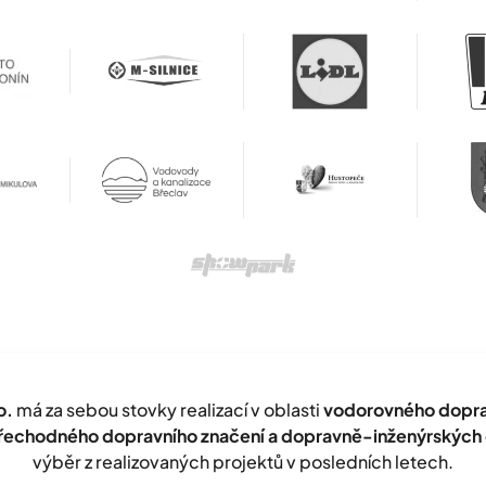
o.
má za sebou stovky realizací v oblasti
vodorovného doprav
přechodného dopravního značení a dopravně-inženýrských 
výběr z realizovaných projektů v posledních letech.