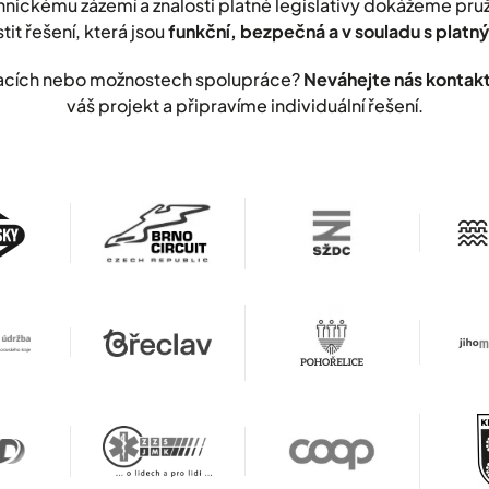
nickému zázemí a znalosti platné legislativy dokážeme pr
stit řešení, která jsou
funkční, bezpečná a v souladu s plat
lizacích nebo možnostech spolupráce?
Neváhejte nás kontak
váš projekt a připravíme individuální řešení.