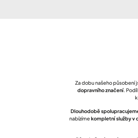
Za dobu našeho působení 
dopravního značení
. Podí
k
Dlouhodobě spolupracujeme
nabízíme
kompletní služby v 