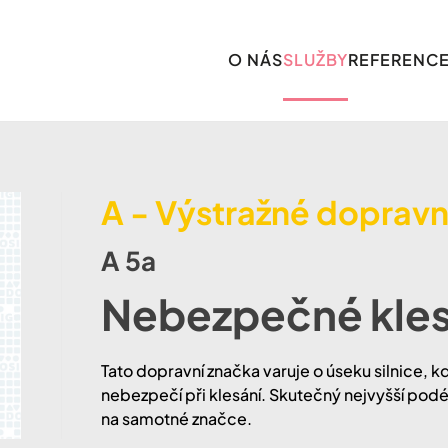
O NÁS
SLUŽBY
REFERENC
A - Výstražné dopravn
A 5a
Nebezpečné kles
Tato dopravní značka varuje o úseku silnice, 
nebezpečí při klesání. Skutečný nejvyšší pod
na samotné značce.