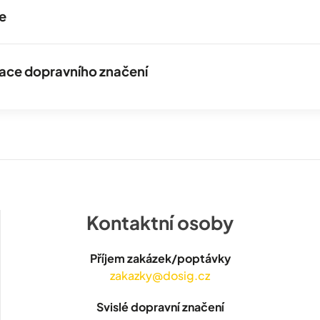
e
izace dopravního značení
Kontaktní osoby
Příjem zakázek/poptávky
zakazky@dosig.cz
Svislé dopravní značení