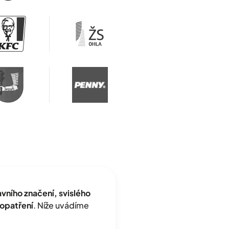
ního značení, svislého
opatření
. Níže uvádíme