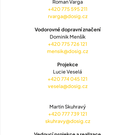
Roman Varga
+420 775 595 211
rvarga@dosig.cz
Vodorovné dopravní značení
Dominik Menšík
+420 775 726 121
mensik@dosig.cz
Projekce
Lucie Veselá
+420 774 045 121
vesela@dosig.cz
Martin Skuhravý
+420 777 739 121
skuhravy@dosig.cz
Vedoucí projekce a realizace