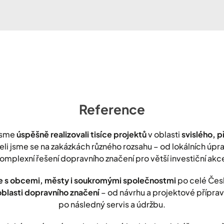
Reference
jsme
úspěšně realizovali tisíce projektů
v oblasti
svislého, 
leli jsme se na zakázkách různého rozsahu – od lokálních úp
omplexní řešení dopravního značení pro větší investiční akc
 s obcemi, městy i soukromými společnostmi
po celé Čes
oblasti dopravního značení
– od návrhu a projektové přípravy
po následný servis a údržbu.