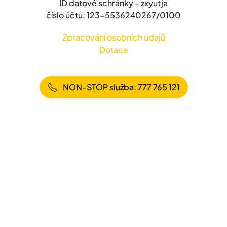
ID datové schránky - zxyutja
číslo účtu: 123-5536240267/0100
Zpracování osobních údajů
Dotace
NON-STOP služba: 777 765 121