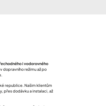
přechodného i vodorovného
rav dopravního režimu až po
e.
ké republice. Našim klientům
, přes dodávku a instalaci, až