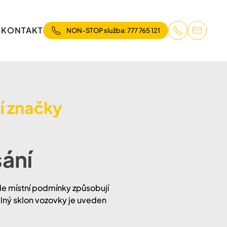
E
KONTAKT
NON-STOP služba: 777 765 121
í značky
ání
kde místní podmínky způsobují
élný sklon vozovky je uveden