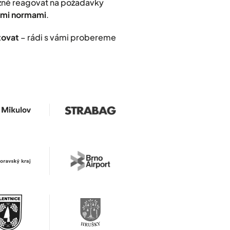
užně reagovat na požadavky
nými normami
.
tovat
– rádi s vámi probereme