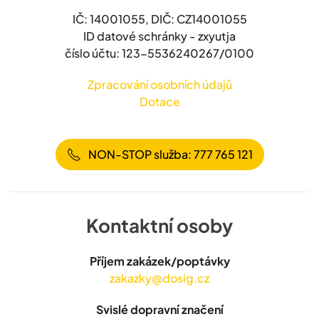
IČ: 14001055, DIČ: CZ14001055
ID datové schránky - zxyutja
číslo účtu: 123-5536240267/0100
Zpracování osobních údajů
Dotace
NON-STOP služba: 777 765 121
Kontaktní osoby
Příjem zakázek/poptávky
zakazky@dosig.cz
Svislé dopravní značení