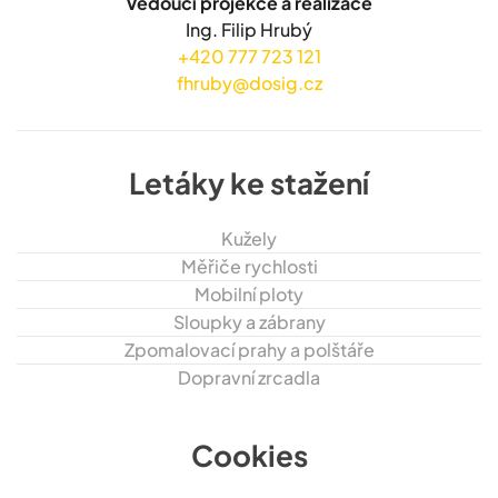
Vedoucí projekce a realizace
Ing. Filip Hrubý
+420 777 723 121
fhruby@dosig.cz
Letáky ke stažení
Kužely
Měřiče rychlosti
Mobilní ploty
Sloupky a zábrany
Zpomalovací prahy a polštáře
Dopravní zrcadla
Cookies