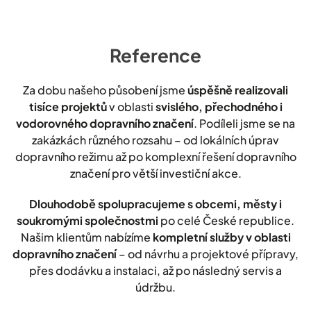
Reference
Za dobu našeho působení jsme
úspěšně realizovali
tisíce projektů
v oblasti
svislého, přechodného i
vodorovného dopravního značení
. Podíleli jsme se na
zakázkách různého rozsahu – od lokálních úprav
dopravního režimu až po komplexní řešení dopravního
značení pro větší investiční akce.
Dlouhodobě spolupracujeme s obcemi, městy i
soukromými společnostmi
po celé České republice.
Našim klientům nabízíme
kompletní služby v oblasti
dopravního značení
– od návrhu a projektové přípravy,
přes dodávku a instalaci, až po následný servis a
údržbu.