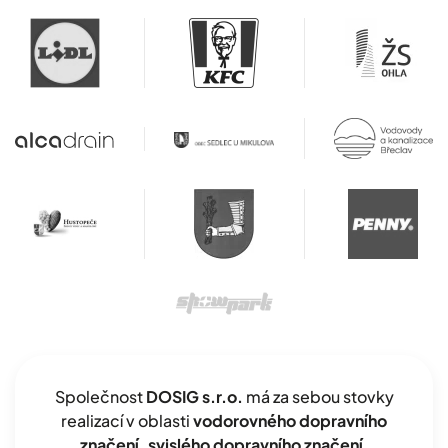
Společnost
DOSIG s.r.o.
má za sebou stovky
realizací v oblasti
vodorovného dopravního
značení, svislého dopravního značení,