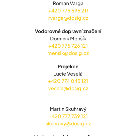
Roman Varga
+420 775 595 211
rvarga@dosig.cz
Vodorovné dopravní značení
Dominik Menšík
+420 775 726 121
mensik@dosig.cz
Projekce
Lucie Veselá
+420 774 045 121
vesela@dosig.cz
Martin Skuhravý
+420 777 739 121
skuhravy@dosig.cz