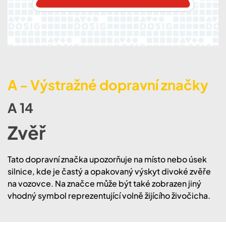
A - Výstražné dopravní značky
A 14
Zvěř
Tato dopravní značka upozorňuje na místo nebo úsek
silnice, kde je častý a opakovaný výskyt divoké zvěře
na vozovce. Na značce může být také zobrazen jiný
vhodný symbol reprezentující volně žijícího živočicha.