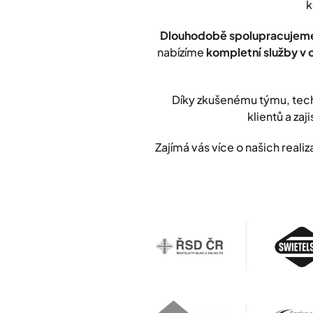
k
Dlouhodobě spolupracujeme
nabízíme
kompletní služby v 
Díky zkušenému týmu, tech
klientů a zaji
Zajímá vás více o našich rea