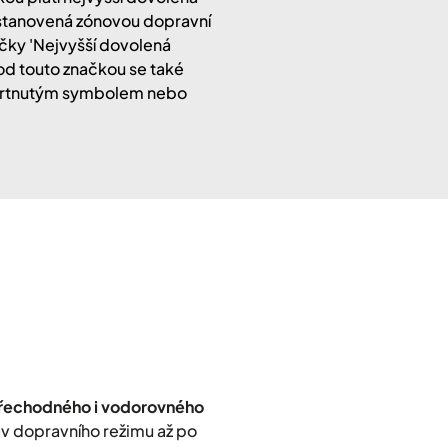
stanovená zónovou dopravní
ačky 'Nejvyšší dovolená
od touto značkou se také
eškrtnutým symbolem nebo
přechodného i vodorovného
rav dopravního režimu až po