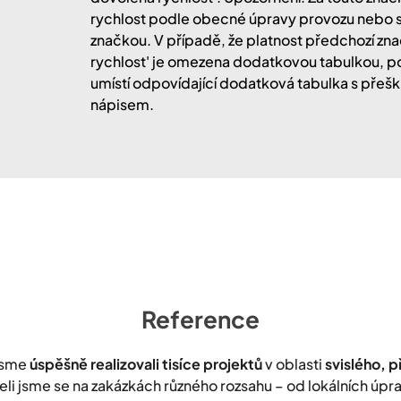
rychlost podle obecné úpravy provozu nebo 
značkou. V případě, že platnost předchozí zn
rychlost' je omezena dodatkovou tabulkou, p
umístí odpovídající dodatková tabulka s př
nápisem.
Reference
jsme
úspěšně realizovali tisíce projektů
v oblasti
svislého, 
leli jsme se na zakázkách různého rozsahu – od lokálních úp