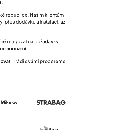
e.
ké republice. Našim klientům
, přes dodávku a instalaci, až
užně reagovat na požadavky
nými normami
.
tovat
– rádi s vámi probereme