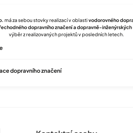
o.
má za sebou stovky realizací v oblasti
vodorovného doprav
přechodného dopravního značení a dopravně-inženýrských 
výběr z realizovaných projektů v posledních letech.
e
izace dopravního značení