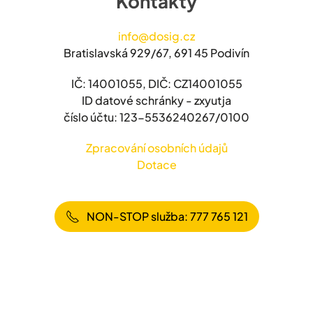
Kontakty
info@dosig.cz
Bratislavská 929/67, 691 45 Podivín
IČ: 14001055, DIČ: CZ14001055
ID datové schránky - zxyutja
číslo účtu: 123-5536240267/0100
Zpracování osobních údajů
Dotace
NON-STOP služba: 777 765 121