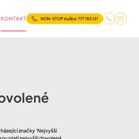
E
KONTAKT
NON-STOP služba: 777 765 121
dovolené
ázející značky 'Nejvyšší
kou platí nejvyšší dovolená