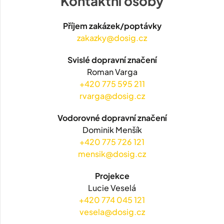
Kontaktní osoby
Příjem zakázek/poptávky
zakazky@dosig.cz
Svislé dopravní značení
Roman Varga
+420 775 595 211
rvarga@dosig.cz
Vodorovné dopravní značení
Dominik Menšík
+420 775 726 121
mensik@dosig.cz
Projekce
Lucie Veselá
+420 774 045 121
vesela@dosig.cz