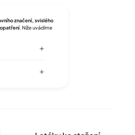
ního značení, svislého
opatření
. Níže uvádíme