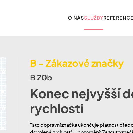
O NÁS
SLUŽBY
REFERENC
B - Zákazové značky
B 20b
Konec nejvyšší 
rychlosti
Tato dopravní značka ukončuje platnost předch
dovolená rychlost'. Upozornění: Za touto znač