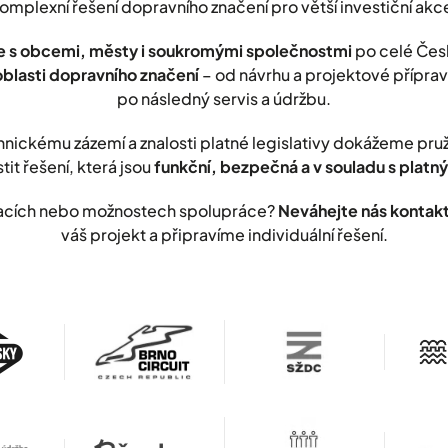
omplexní řešení dopravního značení pro větší investiční akc
 s obcemi, městy i soukromými společnostmi
po celé Čes
oblasti dopravního značení
– od návrhu a projektové přípravy
po následný servis a údržbu.
nickému zázemí a znalosti platné legislativy dokážeme pr
stit řešení, která jsou
funkční, bezpečná a v souladu s plat
lizacích nebo možnostech spolupráce?
Neváhejte nás kontak
váš projekt a připravíme individuální řešení.