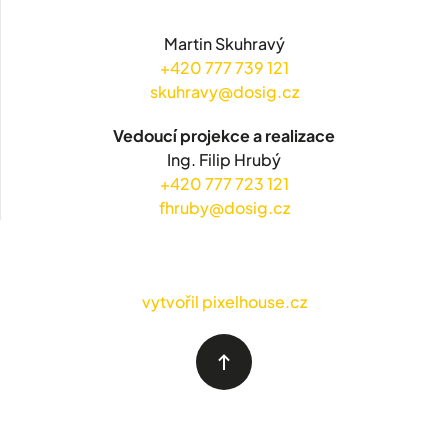
Martin Skuhravý
+420 777 739 121
skuhravy@dosig.cz
Vedoucí projekce a realizace
Ing. Filip Hrubý
+420 777 723 121
fhruby@dosig.cz
vytvořil pixelhouse.cz