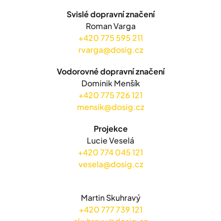
Svislé dopravní značení
Roman Varga
+420 775 595 211
rvarga@dosig.cz
Vodorovné dopravní značení
Dominik Menšík
+420 775 726 121
mensik@dosig.cz
Projekce
Lucie Veselá
+420 774 045 121
vesela@dosig.cz
Martin Skuhravý
+420 777 739 121