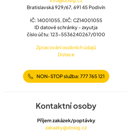
info@dosig.cz
Bratislavská 929/67, 691 45 Podivín
IČ: 14001055, DIČ: CZ14001055
ID datové schránky - zxyutja
číslo účtu: 123-5536240267/0100
Zpracování osobních údajů
Dotace
NON-STOP služba: 777 765 121
Kontaktní osoby
Příjem zakázek/poptávky
zakazky@dosig.cz