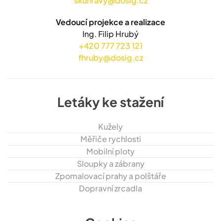
skuhravy@dosig.cz
Vedoucí projekce a realizace
Ing. Filip Hrubý
+420 777 723 121
fhruby@dosig.cz
Letáky ke stažení
Kužely
Měřiče rychlosti
Mobilní ploty
Sloupky a zábrany
Zpomalovací prahy a polštáře
Dopravní zrcadla