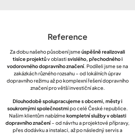
Reference
Za dobu našeho působení jsme
úspěšně realizovali
tisíce projektů
v oblasti
svislého, přechodného i
vodorovného dopravního značení
. Podíleli jsme se na
zakázkách různého rozsahu – od lokálních úprav
dopravního režimu až po komplexní řešení dopravního
značení pro větší investiční akce.
Dlouhodobě spolupracujeme s obcemi, městy i
soukromými společnostmi
po celé České republice.
Našim klientům nabízíme
kompletní služby v oblasti
dopravního značení
– od návrhu a projektové přípravy,
přes dodávku a instalaci, až po následný servis a