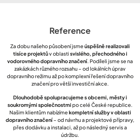
Reference
Za dobu našeho působení jsme
úspěšně realizovali
tisíce projektů
v oblasti
svislého, přechodného i
vodorovného dopravního značení
. Podíleli jsme se na
zakázkách různého rozsahu – od lokálních úprav
dopravního režimu až po komplexní řešení dopravního
značení pro větší investiční akce.
Dlouhodobě spolupracujeme s obcemi, městy i
soukromými společnostmi
po celé České republice.
Našim klientům nabízíme
kompletní služby v oblasti
dopravního značení
– od návrhu a projektové přípravy,
přes dodávku a instalaci, až po následný servis a
údržbu.