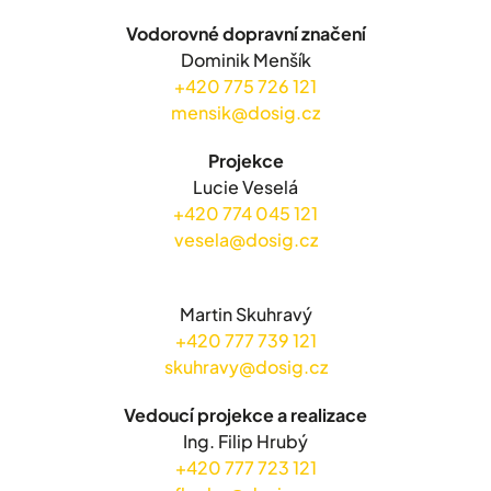
Vodorovné dopravní značení
Dominik Menšík
+420 775 726 121
mensik@dosig.cz
Projekce
Lucie Veselá
+420 774 045 121
vesela@dosig.cz
Martin Skuhravý
+420 777 739 121
skuhravy@dosig.cz
Vedoucí projekce a realizace
Ing. Filip Hrubý
+420 777 723 121