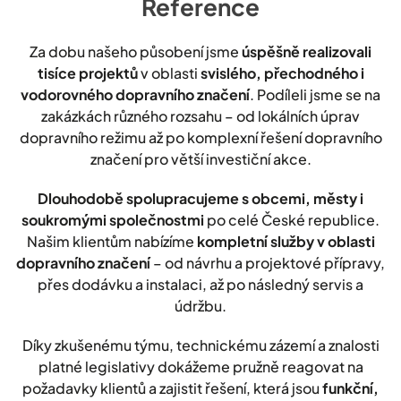
Reference
Za dobu našeho působení jsme
úspěšně realizovali
tisíce projektů
v oblasti
svislého, přechodného i
vodorovného dopravního značení
. Podíleli jsme se na
zakázkách různého rozsahu – od lokálních úprav
dopravního režimu až po komplexní řešení dopravního
značení pro větší investiční akce.
Dlouhodobě spolupracujeme s obcemi, městy i
soukromými společnostmi
po celé České republice.
Našim klientům nabízíme
kompletní služby v oblasti
dopravního značení
– od návrhu a projektové přípravy,
přes dodávku a instalaci, až po následný servis a
údržbu.
Díky zkušenému týmu, technickému zázemí a znalosti
platné legislativy dokážeme pružně reagovat na
požadavky klientů a zajistit řešení, která jsou
funkční,