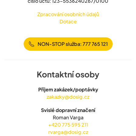
číslo účtu: 123-5536240267/0100
Zpracování osobních údajů
Dotace
NON-STOP služba: 777 765 121
Kontaktní osoby
Příjem zakázek/poptávky
zakazky@dosig.cz
Svislé dopravní značení
Roman Varga
+420 775 595 211
rvarga@dosig.cz