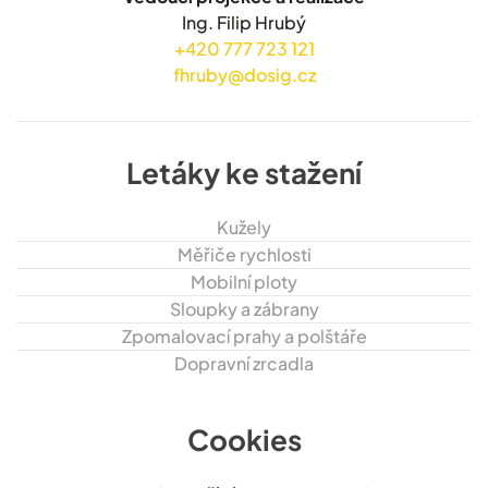
Ing. Filip Hrubý
+420 777 723 121
fhruby@dosig.cz
Letáky ke stažení
Kužely
Měřiče rychlosti
Mobilní ploty
Sloupky a zábrany
Zpomalovací prahy a polštáře
Dopravní zrcadla
Cookies