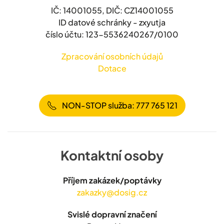
IČ: 14001055, DIČ: CZ14001055
ID datové schránky - zxyutja
číslo účtu: 123-5536240267/0100
Zpracování osobních údajů
Dotace
NON-STOP služba: 777 765 121
Kontaktní osoby
Příjem zakázek/poptávky
zakazky@dosig.cz
Svislé dopravní značení