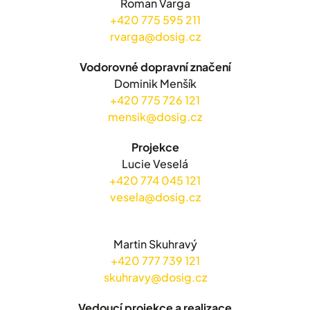
Roman Varga
+420 775 595 211
rvarga@dosig.cz
Vodorovné dopravní značení
Dominik Menšík
+420 775 726 121
mensik@dosig.cz
Projekce
Lucie Veselá
+420 774 045 121
vesela@dosig.cz
Martin Skuhravý
+420 777 739 121
skuhravy@dosig.cz
Vedoucí projekce a realizace