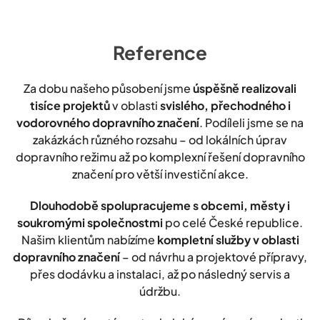
Reference
Za dobu našeho působení jsme
úspěšně realizovali
tisíce projektů
v oblasti
svislého, přechodného i
vodorovného dopravního značení
. Podíleli jsme se na
zakázkách různého rozsahu – od lokálních úprav
dopravního režimu až po komplexní řešení dopravního
značení pro větší investiční akce.
Dlouhodobě spolupracujeme s obcemi, městy i
soukromými společnostmi
po celé České republice.
Našim klientům nabízíme
kompletní služby v oblasti
dopravního značení
– od návrhu a projektové přípravy,
přes dodávku a instalaci, až po následný servis a
údržbu.