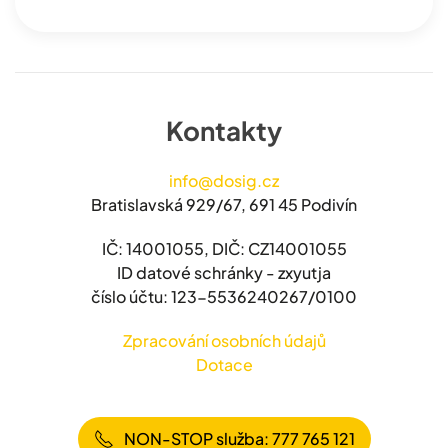
Kontakty
info@dosig.cz
Bratislavská 929/67, 691 45 Podivín
IČ: 14001055, DIČ: CZ14001055
ID datové schránky - zxyutja
číslo účtu: 123-5536240267/0100
Zpracování osobních údajů
Dotace
NON-STOP služba: 777 765 121