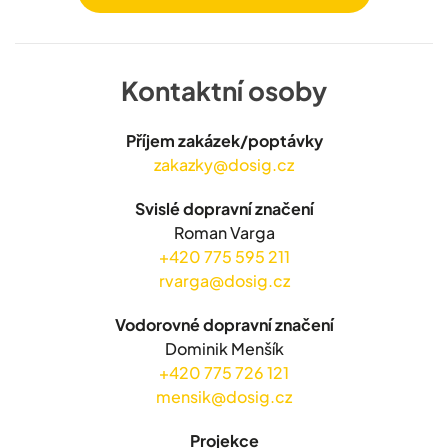
Kontaktní osoby
Příjem zakázek/poptávky
zakazky@dosig.cz
Svislé dopravní značení
Roman Varga
+420 775 595 211
rvarga@dosig.cz
Vodorovné dopravní značení
Dominik Menšík
+420 775 726 121
mensik@dosig.cz
Projekce