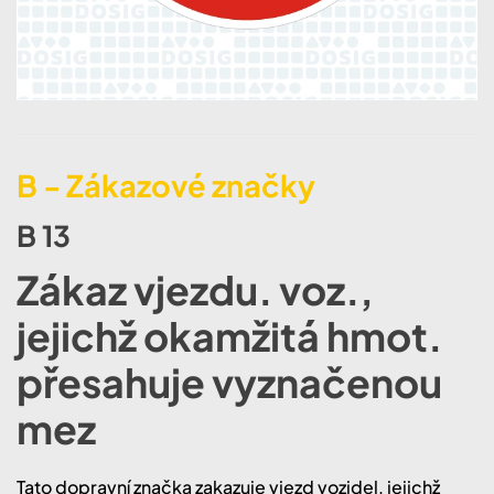
B - Zákazové značky
B 13
Zákaz vjezdu. voz.,
jejichž okamžitá hmot.
přesahuje vyznačenou
mez
Tato dopravní značka zakazuje vjezd vozidel, jejichž