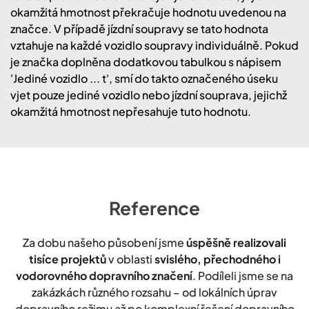
okamžitá hmotnost překračuje hodnotu uvedenou na
značce. V případě jízdní soupravy se tato hodnota
vztahuje na každé vozidlo soupravy individuálně. Pokud
je značka doplněna dodatkovou tabulkou s nápisem
'Jediné vozidlo ... t', smí do takto označeného úseku
vjet pouze jediné vozidlo nebo jízdní souprava, jejichž
okamžitá hmotnost nepřesahuje tuto hodnotu.
Reference
Za dobu našeho působení jsme
úspěšně realizovali
tisíce projektů
v oblasti
svislého, přechodného i
vodorovného dopravního značení
. Podíleli jsme se na
zakázkách různého rozsahu – od lokálních úprav
dopravního režimu až po komplexní řešení dopravního