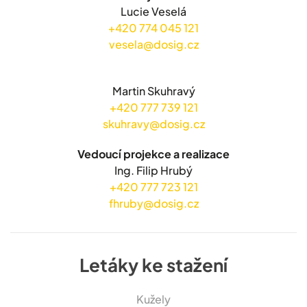
Lucie Veselá
+420 774 045 121
vesela@dosig.cz
Martin Skuhravý
+420 777 739 121
skuhravy@dosig.cz
Vedoucí projekce a realizace
Ing. Filip Hrubý
+420 777 723 121
fhruby@dosig.cz
Letáky ke stažení
Kužely