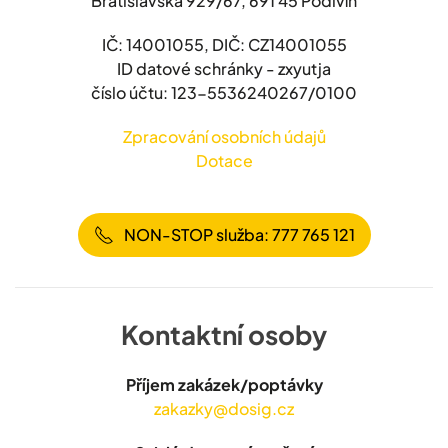
Bratislavská 929/67, 691 45 Podivín
IČ: 14001055, DIČ: CZ14001055
ID datové schránky - zxyutja
číslo účtu: 123-5536240267/0100
Zpracování osobních údajů
Dotace
NON-STOP služba: 777 765 121
Kontaktní osoby
Příjem zakázek/poptávky
zakazky@dosig.cz