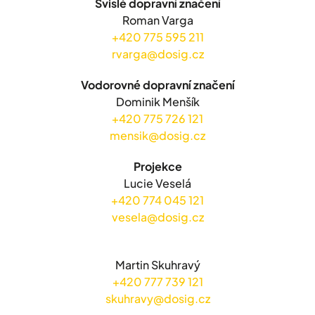
Svislé dopravní značení
Roman Varga
+420 775 595 211
rvarga@dosig.cz
Vodorovné dopravní značení
Dominik Menšík
+420 775 726 121
mensik@dosig.cz
Projekce
Lucie Veselá
+420 774 045 121
vesela@dosig.cz
Martin Skuhravý
+420 777 739 121
skuhravy@dosig.cz