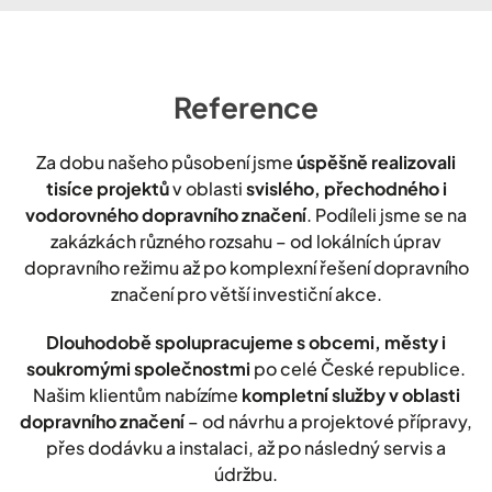
Reference
Za dobu našeho působení jsme
úspěšně realizovali
tisíce projektů
v oblasti
svislého, přechodného i
vodorovného dopravního značení
. Podíleli jsme se na
zakázkách různého rozsahu – od lokálních úprav
dopravního režimu až po komplexní řešení dopravního
značení pro větší investiční akce.
Dlouhodobě spolupracujeme s obcemi, městy i
soukromými společnostmi
po celé České republice.
Našim klientům nabízíme
kompletní služby v oblasti
dopravního značení
– od návrhu a projektové přípravy,
přes dodávku a instalaci, až po následný servis a
údržbu.