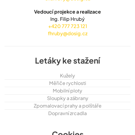
Vedoucí projekce a realizace
Ing. Filip Hrubý
+420 777 723 121
fhruby@dosig.cz
Letáky ke stažení
Kužely
Měřiče rychlosti
Mobilní ploty
Sloupky a zábrany
Zpomalovací prahy a polštáře
Dopravní zrcadla
Cookies