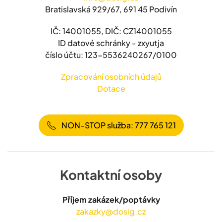
Bratislavská 929/67, 691 45 Podivín
IČ: 14001055, DIČ: CZ14001055
ID datové schránky - zxyutja
číslo účtu: 123-5536240267/0100
Zpracování osobních údajů
Dotace
NON-STOP služba: 777 765 121
Kontaktní osoby
Příjem zakázek/poptávky
zakazky@dosig.cz