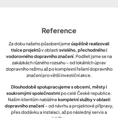
Reference
Za dobu našeho působení jsme
úspěšně realizovali
tisíce projektů
v oblasti
svislého, přechodného i
vodorovného dopravního značení
. Podíleli jsme se na
zakázkách různého rozsahu – od lokálních úprav
dopravního režimu až po komplexní řešení dopravního
značení pro větší investiční akce.
Dlouhodobě spolupracujeme s obcemi, městy i
soukromými společnostmi
po celé České republice.
Našim klientům nabízíme
kompletní služby v oblasti
dopravního značení
– od návrhu a projektové přípravy,
přes dodávku a instalaci, až po následný servis a