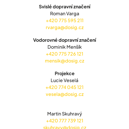
Svislé dopravní značení
Roman Varga
+420 775 595 211
rvarga@dosig.cz
Vodorovné dopravní značení
Dominik Menšík
+420 775 726 121
mensik@dosig.cz
Projekce
Lucie Veselá
+420 774 045 121
vesela@dosig.cz
Martin Skuhravý
+420 777 739 121
skuhravy@dosig.cz