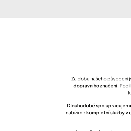
Za dobu našeho působení 
dopravního značení
. Podí
k
Dlouhodobě spolupracujeme
nabízíme
kompletní služby v 