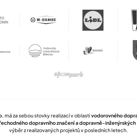
o.
má za sebou stovky realizací v oblasti
vodorovného doprav
přechodného dopravního značení a dopravně-inženýrských 
výběr z realizovaných projektů v posledních letech.