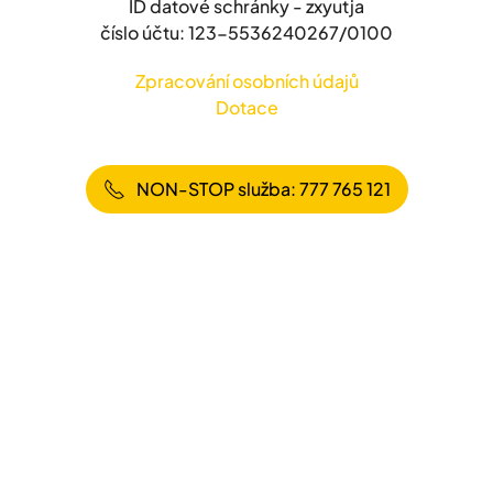
ID datové schránky - zxyutja
číslo účtu: 123-5536240267/0100
Zpracování osobních údajů
Dotace
NON-STOP služba: 777 765 121