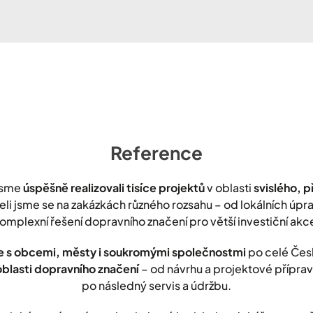
Reference
jsme
úspěšně realizovali tisíce projektů
v oblasti
svislého, 
leli jsme se na zakázkách různého rozsahu – od lokálních úp
omplexní řešení dopravního značení pro větší investiční akc
 s obcemi, městy i soukromými společnostmi
po celé Čes
oblasti dopravního značení
– od návrhu a projektové přípravy
po následný servis a údržbu.