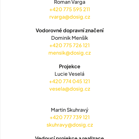
Roman Varga
+420 775 595 211
rvarga@dosig.cz
Vodorovné dopravní značení
Dominik Menšík
+420 775 726 121
mensik@dosig.cz
Projekce
Lucie Veselá
+420 774 045 121
vesela@dosig.cz
Martin Skuhravý
+420 777 739 121
skuhravy@dosig.cz
Vedoucí projekce a realizace