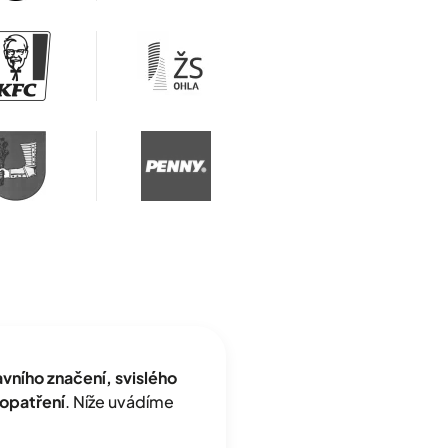
ního značení, svislého
opatření
. Níže uvádíme