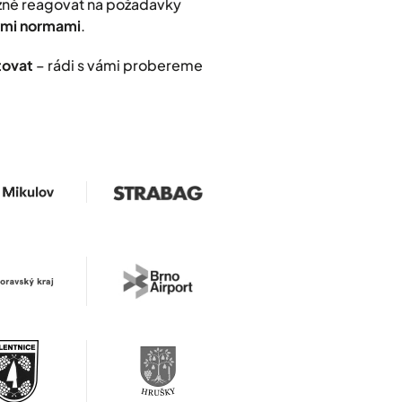
užně reagovat na požadavky
nými normami
.
tovat
– rádi s vámi probereme