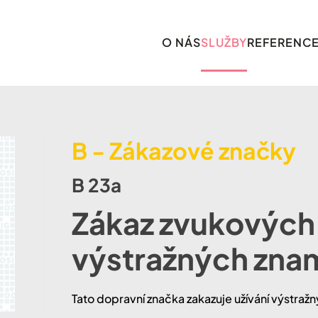
O NÁS
SLUŽBY
REFERENC
B - Zákazové značky
B 23a
Zákaz zvukových
výstražných zna
Tato dopravní značka zakazuje užívání výstra