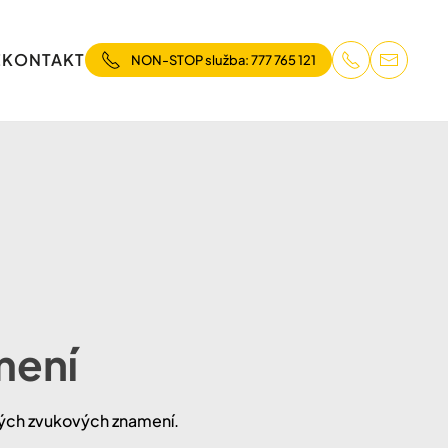
E
KONTAKT
NON-STOP služba: 777 765 121
mení
žných zvukových znamení.