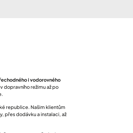
přechodného i vodorovného
rav dopravního režimu až po
e.
ké republice. Našim klientům
, přes dodávku a instalaci, až