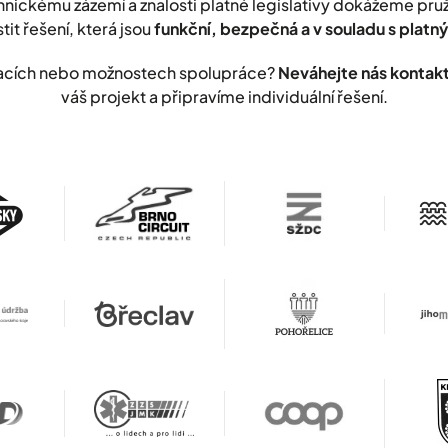
nickému zázemí a znalosti platné legislativy dokážeme pr
stit řešení, která jsou
funkční, bezpečná a v souladu s plat
lizacích nebo možnostech spolupráce?
Neváhejte nás kontak
váš projekt a připravíme individuální řešení.