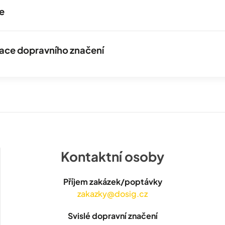
e
izace dopravního značení
Kontaktní osoby
Příjem zakázek/poptávky
zakazky@dosig.cz
Svislé dopravní značení